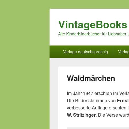
VintageBooks
Alte Kinderbilderbücher für Liebhabe
Hauptmenü
Verlage deutschsprachig
Verla
Waldmärchen
Im Jahr 1947 erschien im Verla
Die Bilder stammen von
Ernst
verbesserte Auflage erschien
W. Stritzinger
. Die Verse wur