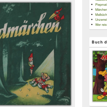
Piepmat
Märchen
Malbüch
Unzerre
Wer reis
Buch d