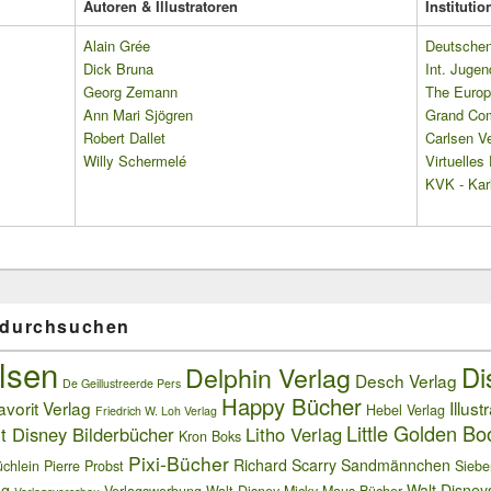
Autoren & Illustratoren
Instituti
Alain Grée
Deutschen 
Dick Bruna
Int. Jugen
Georg Zemann
The Europ
Ann Mari Sjögren
Grand Co
Robert Dallet
Carlsen Ve
Willy Schermelé
Virtuelle
KVK - Karl
 durchsuchen
lsen
Delphin Verlag
Di
Desch Verlag
De Geillustreerde Pers
Happy Bücher
avorit Verlag
Illust
Hebel Verlag
Friedrich W. Loh Verlag
Little Golden Bo
t Disney Bilderbücher
Litho Verlag
Kron Boks
Pixi-Bücher
Richard Scarry
Sandmännchen
chlein
Pierre Probst
Siebe
ag
Walt Disney