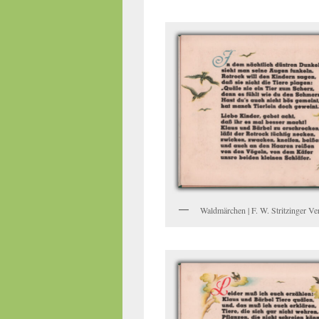
Waldmärchen | F. W. Stritzinger Ver