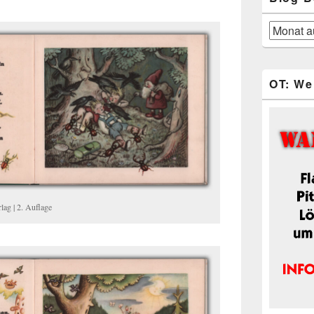
Blog-
Beiträge
OT: We
lag | 2. Auflage