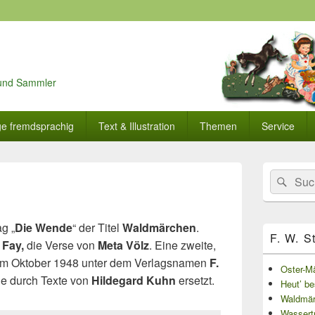
r und Sammler
ge fremdsprachig
Text & Illustration
Themen
Service
Primärer
Search
Suc
Seitenleisten
for:
Widget-
Bereich
g „
Die Wende
“ der Titel
Waldmärchen
.
F. W. S
 Fay,
die Verse von
Meta Völz
. Eine zweite,
 im Oktober 1948 unter dem Verlagsnamen
F.
Oster-M
de durch Texte von
Hildegard Kuhn
ersetzt.
Heut’ b
Waldmä
Wassertr