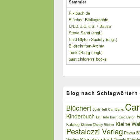
Sammler
Pixibuch.de
Blüchert Bibliographie
I.N.D.U.C.K.S. / Bause
Steve Santi (engl.)
Enid Blyton Society (engl.)
Bildschriften-Archiv
TuckDB.org (engl.)
past children's books
Blog nach Schlagwörtern
Car
Blüchert
Boldi Heft
Carl Barks
Kinderbuch
F
Ein Hello Buch
Enid Blyton
Kleine Wal
Katalog
Kleinen Disney Bücher
Pestalozzi Verlag
Pevau Bü
Stanzformheft
Verlag
Tessloff Verl