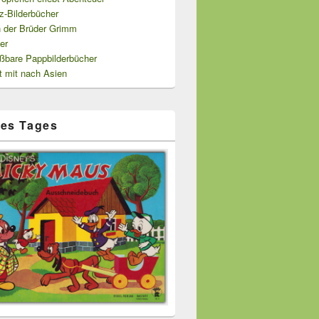
z-Bilderbücher
 der Brüder Grimm
er
ißbare Pappbilderbücher
t mit nach Asien
es Tages