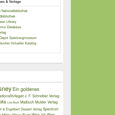
onen & Verlage
Nationalbibliothek
dbibliothek
ean Library
mics Database
rlag
s Depot Spielzeugmuseum
sruher Virtueller Katalog
sney
Ein goldenes
rationsförlaget
J. F. Schreiber Verlag
oks
Malbuch
Mulder Verlag
Luxi-Buch
Spectrum
rt & Engelbert Dessart Verlag
Was ist Was
s Micky Maus Buch