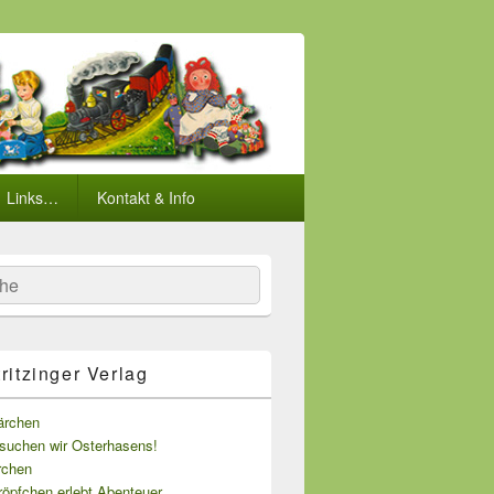
Links…
Kontakt & Info
he
tritzinger Verlag
ärchen
esuchen wir Osterhasens!
rchen
öpfchen erlebt Abenteuer