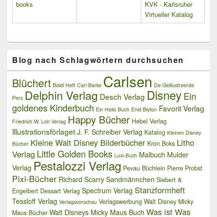
books
KVK - Karlsruher
Virtueller Katalog
Blog nach Schlagwörtern durchsuchen
Carlsen
Blüchert
Boldi Heft
Carl Barks
De Geillustreerde
Delphin Verlag
Disney
Ein
Desch Verlag
Pers
goldenes Kinderbuch
Favorit Verlag
Ein Hello Buch
Enid Blyton
Happy Bücher
Hebel Verlag
Friedrich W. Loh Verlag
Illustrationsförlaget
J. F. Schreiber Verlag
Katalog
Kleinen Disney
Kleine Walt Disney Bilderbücher
Litho
Kron Boks
Bücher
Little Golden Books
Verlag
Malbuch
Mulder
Luxi-Buch
Pestalozzi Verlag
Verlag
Pevau Büchlein
Pierre Probst
Pixi-Bücher
Richard Scarry
Sandmännchen
Siebert &
Stanzformheft
Spectrum Verlag
Engelbert Dessart Verlag
Tessloff Verlag
Verlagswerbung
Walt Disney Micky
Verlagsvorschau
Was ist Was
Walt Disneys Micky Maus Buch
Maus Bücher