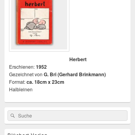
Herbert
Erschienen:
1952
Gezeichnet von
G. Bri (Gerhard Brinkmann)
Format:
ca. 18cm x 23cm
Halbleinen
Primärer
Search
Suche
Seitenleisten
for:
Widget-
Bereich