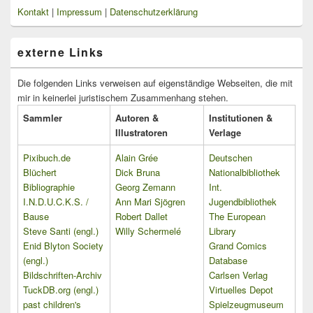
Kontakt
|
Impressum
|
Datenschutzerklärung
externe Links
Die folgenden Links verweisen auf eigenständige Webseiten, die mit
mir in keinerlei juristischem Zusammenhang stehen.
Sammler
Autoren &
Institutionen &
Illustratoren
Verlage
Pixibuch.de
Alain Grée
Deutschen
Blüchert
Dick Bruna
Nationalbibliothek
Bibliographie
Georg Zemann
Int.
I.N.D.U.C.K.S. /
Ann Mari Sjögren
Jugendbibliothek
Bause
Robert Dallet
The European
Steve Santi (engl.)
Willy Schermelé
Library
Enid Blyton Society
Grand Comics
(engl.)
Database
Bildschriften-Archiv
Carlsen Verlag
TuckDB.org (engl.)
Virtuelles Depot
past children's
Spielzeugmuseum