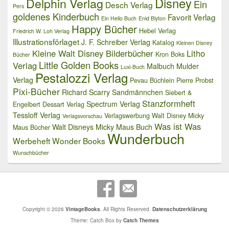
Delphin Verlag
Disney
Ein
Desch Verlag
Pers
goldenes Kinderbuch
Favorit Verlag
Ein Hello Buch
Enid Blyton
Happy Bücher
Hebel Verlag
Friedrich W. Loh Verlag
Illustrationsförlaget
J. F. Schreiber Verlag
Katalog
Kleinen Disney
Kleine Walt Disney Bilderbücher
Litho
Kron Boks
Bücher
Little Golden Books
Verlag
Malbuch
Mulder
Luxi-Buch
Pestalozzi Verlag
Verlag
Pevau Büchlein
Pierre Probst
Pixi-Bücher
Richard Scarry
Sandmännchen
Siebert &
Stanzformheft
Spectrum Verlag
Engelbert Dessart Verlag
Tessloff Verlag
Verlagswerbung
Walt Disney Micky
Verlagsvorschau
Was ist Was
Walt Disneys Micky Maus Buch
Maus Bücher
Wunderbuch
Werbeheft
Wonder Books
Wunschbücher
Copyright © 2026
VintageBooks
. All Rights Reserved.
Datenschutzerklärung
Theme: Catch Box by
Catch Themes