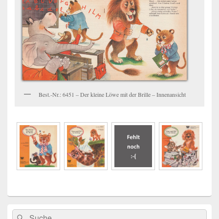
Best.-Nr.: 6451 – Der kleine Löwe mit der Brille – Innenansicht
Primärer
Search
Suche
Seitenleisten