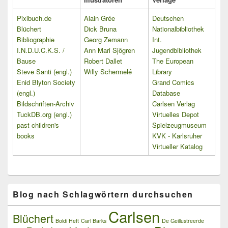
Pixibuch.de
Alain Grée
Deutschen
Blüchert
Dick Bruna
Nationalbibliothek
Bibliographie
Georg Zemann
Int.
I.N.D.U.C.K.S. /
Ann Mari Sjögren
Jugendbibliothek
Bause
Robert Dallet
The European
Steve Santi (engl.)
Willy Schermelé
Library
Enid Blyton Society
Grand Comics
(engl.)
Database
Bildschriften-Archiv
Carlsen Verlag
TuckDB.org (engl.)
Virtuelles Depot
past children's
Spielzeugmuseum
books
KVK - Karlsruher
Virtueller Katalog
Blog nach Schlagwörtern durchsuchen
Carlsen
Blüchert
Boldi Heft
Carl Barks
De Geillustreerde