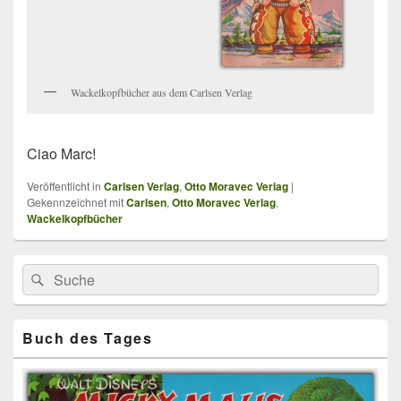
Wackelkopfbücher aus dem Carlsen Verlag
Ciao Marc!
Veröffentlicht in
Carlsen Verlag
,
Otto Moravec Verlag
|
Gekennzeichnet mit
Carlsen
,
Otto Moravec Verlag
,
Wackelkopfbücher
Primärer
Search
Suche
Seitenleisten
for:
Widget-
Bereich
Buch des Tages