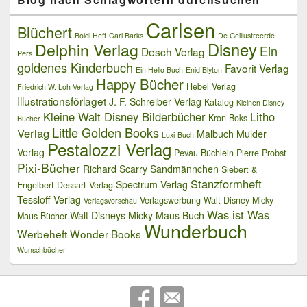
Carlsen
Blüchert
Boldi Heft
Carl Barks
De Geillustreerde
Delphin Verlag
Disney
Ein
Desch Verlag
Pers
goldenes Kinderbuch
Favorit Verlag
Ein Hello Buch
Enid Blyton
Happy Bücher
Hebel Verlag
Friedrich W. Loh Verlag
Illustrationsförlaget
J. F. Schreiber Verlag
Katalog
Kleinen Disney
Kleine Walt Disney Bilderbücher
Litho
Kron Boks
Bücher
Little Golden Books
Verlag
Malbuch
Mulder
Luxi-Buch
Pestalozzi Verlag
Verlag
Pevau Büchlein
Pierre Probst
Pixi-Bücher
Richard Scarry
Sandmännchen
Siebert &
Stanzformheft
Spectrum Verlag
Engelbert Dessart Verlag
Tessloff Verlag
Verlagswerbung
Walt Disney Micky
Verlagsvorschau
Was ist Was
Walt Disneys Micky Maus Buch
Maus Bücher
Wunderbuch
Werbeheft
Wonder Books
Wunschbücher