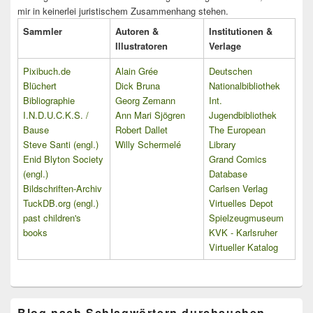
mir in keinerlei juristischem Zusammenhang stehen.
Sammler
Autoren &
Institutionen &
Illustratoren
Verlage
Pixibuch.de
Alain Grée
Deutschen
Blüchert
Dick Bruna
Nationalbibliothek
Bibliographie
Georg Zemann
Int.
I.N.D.U.C.K.S. /
Ann Mari Sjögren
Jugendbibliothek
Bause
Robert Dallet
The European
Steve Santi (engl.)
Willy Schermelé
Library
Enid Blyton Society
Grand Comics
(engl.)
Database
Bildschriften-Archiv
Carlsen Verlag
TuckDB.org (engl.)
Virtuelles Depot
past children's
Spielzeugmuseum
books
KVK - Karlsruher
Virtueller Katalog
Blog nach Schlagwörtern durchsuchen