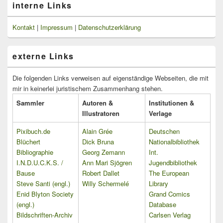
interne Links
Kontakt
|
Impressum
|
Datenschutzerklärung
externe Links
Die folgenden Links verweisen auf eigenständige Webseiten, die mit
mir in keinerlei juristischem Zusammenhang stehen.
Sammler
Autoren &
Institutionen &
Illustratoren
Verlage
Pixibuch.de
Alain Grée
Deutschen
Blüchert
Dick Bruna
Nationalbibliothek
Bibliographie
Georg Zemann
Int.
I.N.D.U.C.K.S. /
Ann Mari Sjögren
Jugendbibliothek
Bause
Robert Dallet
The European
Steve Santi (engl.)
Willy Schermelé
Library
Enid Blyton Society
Grand Comics
(engl.)
Database
Bildschriften-Archiv
Carlsen Verlag