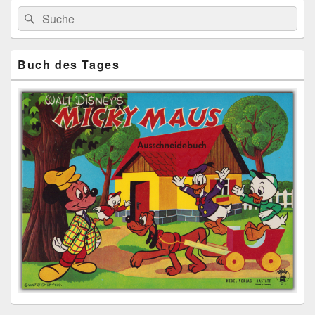
Primärer
Search
Suche
Seitenleisten
for:
Widget-
Bereich
Buch des Tages