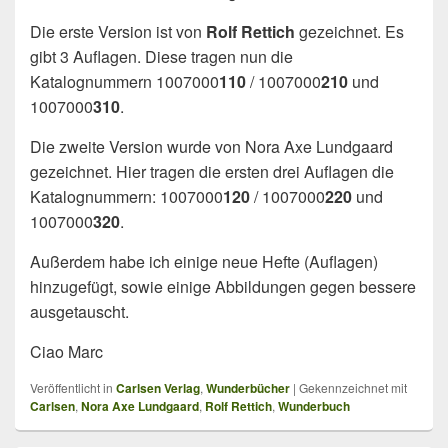
Die erste Version ist von
Rolf Rettich
gezeichnet. Es
gibt 3 Auflagen. Diese tragen nun die
Katalognummern 1007000
110
/ 1007000
210
und
1007000
310
.
Die zweite Version wurde von Nora Axe Lundgaard
gezeichnet. Hier tragen die ersten drei Auflagen die
Katalognummern: 1007000
120
/ 1007000
220
und
1007000
320
.
Außerdem habe ich einige neue Hefte (Auflagen)
hinzugefügt, sowie einige Abbildungen gegen bessere
ausgetauscht.
Ciao Marc
Veröffentlicht in
Carlsen Verlag
,
Wunderbücher
|
Gekennzeichnet mit
Carlsen
,
Nora Axe Lundgaard
,
Rolf Rettich
,
Wunderbuch