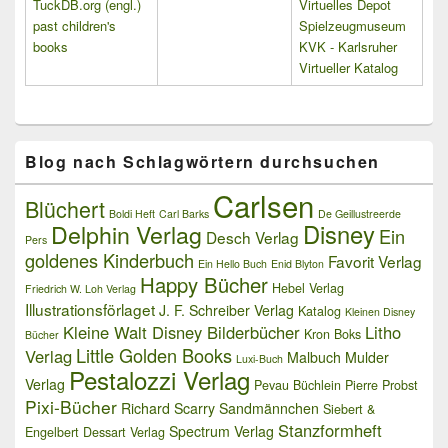
TuckDB.org (engl.)
Virtuelles Depot
past children's
Spielzeugmuseum
books
KVK - Karlsruher
Virtueller Katalog
Blog nach Schlagwörtern durchsuchen
Carlsen
Blüchert
Boldi Heft
Carl Barks
De Geillustreerde
Delphin Verlag
Disney
Ein
Desch Verlag
Pers
goldenes Kinderbuch
Favorit Verlag
Ein Hello Buch
Enid Blyton
Happy Bücher
Hebel Verlag
Friedrich W. Loh Verlag
Illustrationsförlaget
J. F. Schreiber Verlag
Katalog
Kleinen Disney
Kleine Walt Disney Bilderbücher
Litho
Kron Boks
Bücher
Little Golden Books
Verlag
Malbuch
Mulder
Luxi-Buch
Pestalozzi Verlag
Verlag
Pevau Büchlein
Pierre Probst
Pixi-Bücher
Richard Scarry
Sandmännchen
Siebert &
Stanzformheft
Spectrum Verlag
Engelbert Dessart Verlag