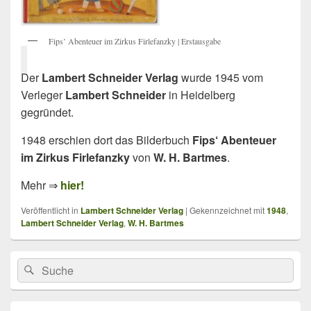
Fips’ Abenteuer im Zirkus Firlefanzky | Erstausgabe
Der
Lambert Schneider Verlag
wurde 1945 vom
Verleger
Lambert Schneider
in Heidelberg
gegründet.
1948 erschien dort das Bilderbuch
Fips‘ Abenteuer
im Zirkus Firlefanzky
von
W. H. Bartmes
.
Mehr ⇒
hier!
Veröffentlicht in
Lambert Schneider Verlag
|
Gekennzeichnet mit
1948
,
Lambert Schneider Verlag
,
W. H. Bartmes
Primärer
Search
Suche
Seitenleisten
for:
Widget-
Bereich