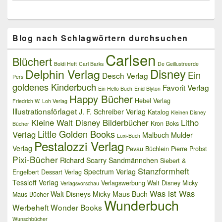
Blog nach Schlagwörtern durchsuchen
Carlsen
Blüchert
Boldi Heft
Carl Barks
De Geillustreerde
Delphin Verlag
Disney
Ein
Desch Verlag
Pers
goldenes Kinderbuch
Favorit Verlag
Ein Hello Buch
Enid Blyton
Happy Bücher
Hebel Verlag
Friedrich W. Loh Verlag
Illustrationsförlaget
J. F. Schreiber Verlag
Katalog
Kleinen Disney
Kleine Walt Disney Bilderbücher
Litho
Kron Boks
Bücher
Little Golden Books
Verlag
Malbuch
Mulder
Luxi-Buch
Pestalozzi Verlag
Verlag
Pevau Büchlein
Pierre Probst
Pixi-Bücher
Richard Scarry
Sandmännchen
Siebert &
Stanzformheft
Spectrum Verlag
Engelbert Dessart Verlag
Tessloff Verlag
Verlagswerbung
Walt Disney Micky
Verlagsvorschau
Was ist Was
Walt Disneys Micky Maus Buch
Maus Bücher
Wunderbuch
Werbeheft
Wonder Books
Wunschbücher