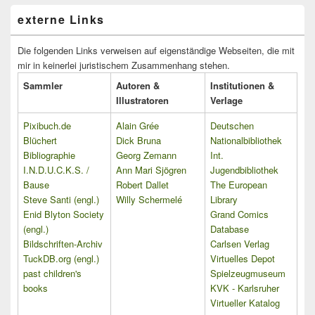
externe Links
Die folgenden Links verweisen auf eigenständige Webseiten, die mit
mir in keinerlei juristischem Zusammenhang stehen.
Sammler
Autoren &
Institutionen &
Illustratoren
Verlage
Pixibuch.de
Alain Grée
Deutschen
Blüchert
Dick Bruna
Nationalbibliothek
Bibliographie
Georg Zemann
Int.
I.N.D.U.C.K.S. /
Ann Mari Sjögren
Jugendbibliothek
Bause
Robert Dallet
The European
Steve Santi (engl.)
Willy Schermelé
Library
Enid Blyton Society
Grand Comics
(engl.)
Database
Bildschriften-Archiv
Carlsen Verlag
TuckDB.org (engl.)
Virtuelles Depot
past children's
Spielzeugmuseum
books
KVK - Karlsruher
Virtueller Katalog