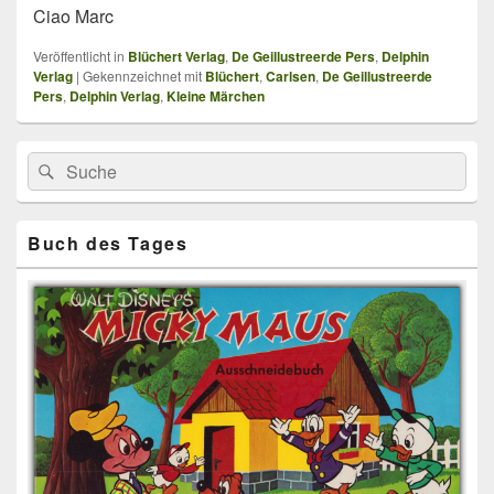
Ciao Marc
Veröffentlicht in
Blüchert Verlag
,
De Geillustreerde Pers
,
Delphin
Verlag
|
Gekennzeichnet mit
Blüchert
,
Carlsen
,
De Geillustreerde
Pers
,
Delphin Verlag
,
Kleine Märchen
Primärer
Search
Suche
Seitenleisten
for:
Widget-
Bereich
Buch des Tages