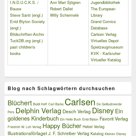
I.N.D.U.C.K.S. /
Ann Mari Sjögren
Jugendbibliothek
Bause
Robert Dallet
The European
Steve Santi (engl.)
Willy Schermelé
Library
Enid Blyton Society
Grand Comics
(engl.)
Database
Bildschriften-Archiv
Carlsen Verlag
TuckDB.org (engl.)
Virtuelles Depot
past children's
Spielzeugmuseum
books
KVK - Karlsruher
Virtueller Katalog
Blog nach Schlagwörtern durchsuchen
Carlsen
Blüchert
Boldi Heft
Carl Barks
De Geillustreerde
Delphin Verlag
Disney
Ein
Desch Verlag
Pers
goldenes Kinderbuch
Favorit Verlag
Ein Hello Buch
Enid Blyton
Happy Bücher
Hebel Verlag
Friedrich W. Loh Verlag
Illustrationsförlaget
J. F. Schreiber Verlag
Katalog
Kleinen Disney