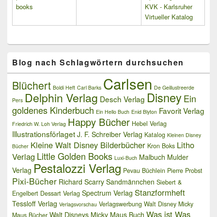
books
KVK - Karlsruher
Virtueller Katalog
Blog nach Schlagwörtern durchsuchen
Carlsen
Blüchert
Boldi Heft
Carl Barks
De Geillustreerde
Delphin Verlag
Disney
Ein
Desch Verlag
Pers
goldenes Kinderbuch
Favorit Verlag
Ein Hello Buch
Enid Blyton
Happy Bücher
Hebel Verlag
Friedrich W. Loh Verlag
Illustrationsförlaget
J. F. Schreiber Verlag
Katalog
Kleinen Disney
Kleine Walt Disney Bilderbücher
Litho
Kron Boks
Bücher
Little Golden Books
Verlag
Malbuch
Mulder
Luxi-Buch
Pestalozzi Verlag
Verlag
Pevau Büchlein
Pierre Probst
Pixi-Bücher
Richard Scarry
Sandmännchen
Siebert &
Stanzformheft
Spectrum Verlag
Engelbert Dessart Verlag
Tessloff Verlag
Verlagswerbung
Walt Disney Micky
Verlagsvorschau
Was ist Was
Walt Disneys Micky Maus Buch
Maus Bücher