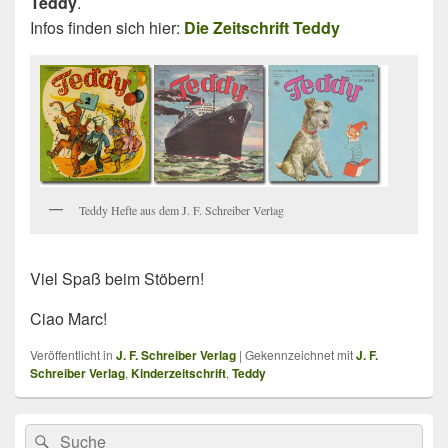
Teddy
.
Infos finden sich hier:
Die Zeitschrift Teddy
Teddy Hefte aus dem J. F. Schreiber Verlag
Viel Spaß beim Stöbern!
Ciao Marc!
Veröffentlicht in
J. F. Schreiber Verlag
|
Gekennzeichnet mit
J. F.
Schreiber Verlag
,
Kinderzeitschrift
,
Teddy
Primärer
Search
Suche
Seitenleisten