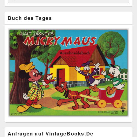
for:
Widget-
Bereich
Buch des Tages
Anfragen auf VintageBooks.De