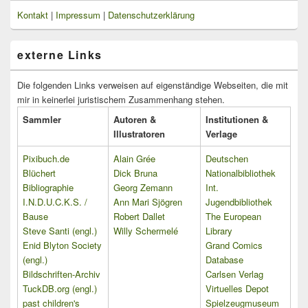
Kontakt
|
Impressum
|
Datenschutzerklärung
externe Links
Die folgenden Links verweisen auf eigenständige Webseiten, die mit
mir in keinerlei juristischem Zusammenhang stehen.
Sammler
Autoren &
Institutionen &
Illustratoren
Verlage
Pixibuch.de
Alain Grée
Deutschen
Blüchert
Dick Bruna
Nationalbibliothek
Bibliographie
Georg Zemann
Int.
I.N.D.U.C.K.S. /
Ann Mari Sjögren
Jugendbibliothek
Bause
Robert Dallet
The European
Steve Santi (engl.)
Willy Schermelé
Library
Enid Blyton Society
Grand Comics
(engl.)
Database
Bildschriften-Archiv
Carlsen Verlag
TuckDB.org (engl.)
Virtuelles Depot
past children's
Spielzeugmuseum