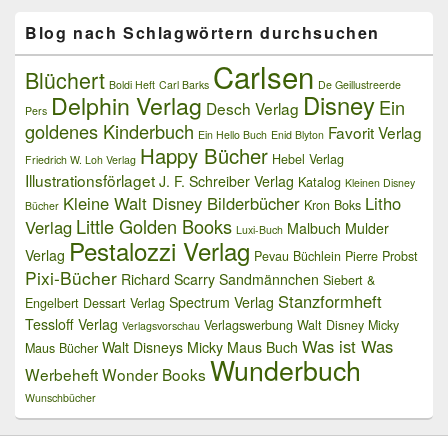
Blog nach Schlagwörtern durchsuchen
Carlsen
Blüchert
Boldi Heft
Carl Barks
De Geillustreerde
Delphin Verlag
Disney
Ein
Desch Verlag
Pers
goldenes Kinderbuch
Favorit Verlag
Ein Hello Buch
Enid Blyton
Happy Bücher
Hebel Verlag
Friedrich W. Loh Verlag
Illustrationsförlaget
J. F. Schreiber Verlag
Katalog
Kleinen Disney
Kleine Walt Disney Bilderbücher
Litho
Kron Boks
Bücher
Little Golden Books
Verlag
Malbuch
Mulder
Luxi-Buch
Pestalozzi Verlag
Verlag
Pevau Büchlein
Pierre Probst
Pixi-Bücher
Richard Scarry
Sandmännchen
Siebert &
Stanzformheft
Spectrum Verlag
Engelbert Dessart Verlag
Tessloff Verlag
Verlagswerbung
Walt Disney Micky
Verlagsvorschau
Was ist Was
Walt Disneys Micky Maus Buch
Maus Bücher
Wunderbuch
Werbeheft
Wonder Books
Wunschbücher