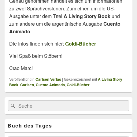
Genau genommen handelt es sich um Informationen
zu zwei Sprachversionen. Zum einen um die US-
Ausgabe unter dem Titel
A Living Story Book
und
zum andere um die argentinische Ausgabe
Cuento
Animado
.
Die Infos finden sich hier:
Goldi-Bücher
Viel Spaß beim Stöbern!
Ciao Marc!
Veröffentlicht in
Carlsen Verlag
|
Gekennzeichnet mit
A Living Story
Book
,
Carlsen
,
Cuento Animado
,
Goldi-Bücher
Primärer
Search
Suche
Seitenleisten
for:
Widget-
Bereich
Buch des Tages