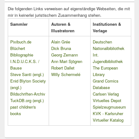
Die folgenden Links verweisen auf eigenständige Webseiten, die mit
mir in keinerlei juristischem Zusammenhang stehen.
Sammler
Autoren &
Institutionen &
Illustratoren
Verlage
Pixibuch.de
Alain Grée
Deutschen
Blüchert
Dick Bruna
Nationalbibliothek
Bibliographie
Georg Zemann
Int.
I.N.D.U.C.K.S. /
Ann Mari Sjögren
Jugendbibliothek
Bause
Robert Dallet
The European
Steve Santi (engl.)
Willy Schermelé
Library
Enid Blyton Society
Grand Comics
(engl.)
Database
Bildschriften-Archiv
Carlsen Verlag
TuckDB.org (engl.)
Virtuelles Depot
past children's
Spielzeugmuseum
books
KVK - Karlsruher
Virtueller Katalog