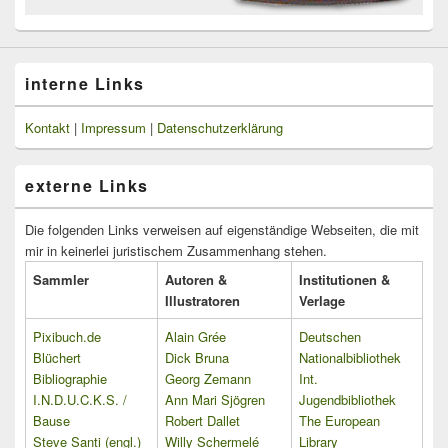
interne Links
Kontakt
|
Impressum
|
Datenschutzerklärung
externe Links
Die folgenden Links verweisen auf eigenständige Webseiten, die mit
mir in keinerlei juristischem Zusammenhang stehen.
Sammler
Autoren &
Institutionen &
Illustratoren
Verlage
Pixibuch.de
Alain Grée
Deutschen
Blüchert
Dick Bruna
Nationalbibliothek
Bibliographie
Georg Zemann
Int.
I.N.D.U.C.K.S. /
Ann Mari Sjögren
Jugendbibliothek
Bause
Robert Dallet
The European
Steve Santi (engl.)
Willy Schermelé
Library