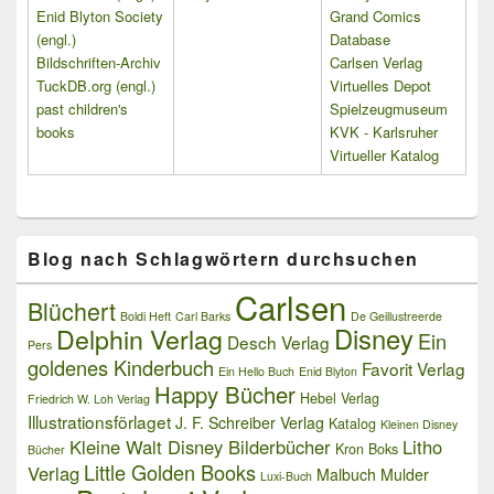
Enid Blyton Society
Grand Comics
(engl.)
Database
Bildschriften-Archiv
Carlsen Verlag
TuckDB.org (engl.)
Virtuelles Depot
past children's
Spielzeugmuseum
books
KVK - Karlsruher
Virtueller Katalog
Blog nach Schlagwörtern durchsuchen
Carlsen
Blüchert
Boldi Heft
Carl Barks
De Geillustreerde
Delphin Verlag
Disney
Ein
Desch Verlag
Pers
goldenes Kinderbuch
Favorit Verlag
Ein Hello Buch
Enid Blyton
Happy Bücher
Hebel Verlag
Friedrich W. Loh Verlag
Illustrationsförlaget
J. F. Schreiber Verlag
Katalog
Kleinen Disney
Kleine Walt Disney Bilderbücher
Litho
Kron Boks
Bücher
Little Golden Books
Verlag
Malbuch
Mulder
Luxi-Buch