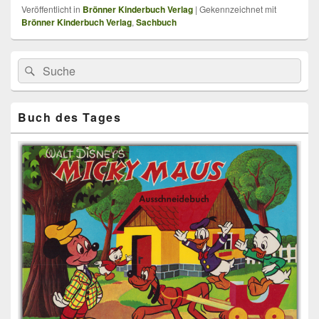
Veröffentlicht in
Brönner Kinderbuch Verlag
|
Gekennzeichnet mit
Brönner Kinderbuch Verlag
,
Sachbuch
Primärer
Search
Suche
Seitenleisten
for:
Widget-
Bereich
Buch des Tages