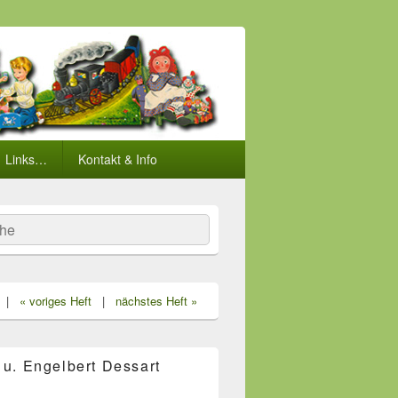
Links…
Kontakt & Info
he
|
« voriges Heft
|
nächstes Heft »
 u. Engelbert Dessart