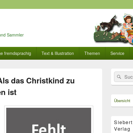
r und Sammler
ge fremdsprachig
Text & Illustration
Themen
Service
Primärer
Search
Suc
Seitenleisten
ls das Christkind zu
for:
Widget-
Bereich
 ist
Übersicht
Siebert
Verlag