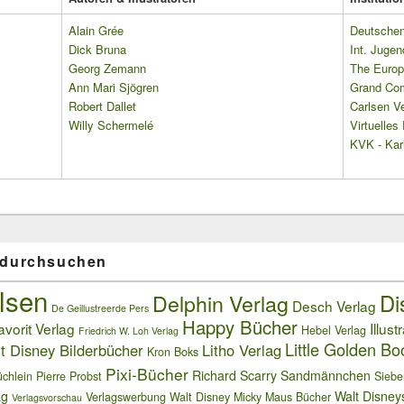
Alain Grée
Deutschen 
Dick Bruna
Int. Jugen
Georg Zemann
The Europ
Ann Mari Sjögren
Grand Co
Robert Dallet
Carlsen Ve
Willy Schermelé
Virtuelle
KVK - Karl
 durchsuchen
lsen
Delphin Verlag
Di
Desch Verlag
De Geillustreerde Pers
Happy Bücher
avorit Verlag
Illust
Hebel Verlag
Friedrich W. Loh Verlag
Little Golden Bo
t Disney Bilderbücher
Litho Verlag
Kron Boks
Pixi-Bücher
Richard Scarry
Sandmännchen
chlein
Pierre Probst
Siebe
ag
Walt Disney
Verlagswerbung
Walt Disney Micky Maus Bücher
Verlagsvorschau