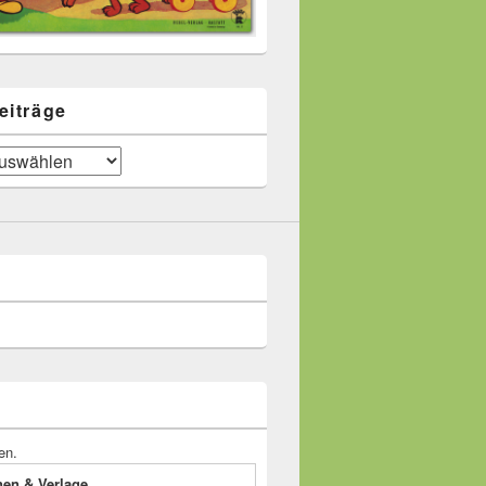
eiträge
en.
onen & Verlage