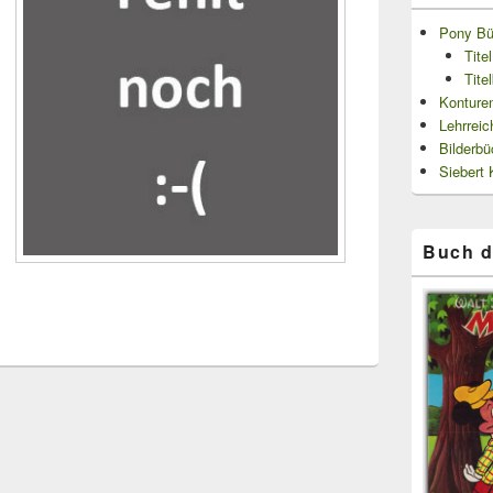
Pony Bü
Tite
Tite
Konturen
Lehrrei
Bilderb
Siebert 
Buch d