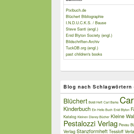
Pixibuch.de
Blüchert Bibliographie
I.N.D.U.C.K.S. / Bause
Steve Santi (engl.)
Enid Blyton Society (engl.)
Bildschriften-Archiv
TuckDB.org (engl.)
past children's books
Blog nach Schlagwörtern
Car
Blüchert
Boldi Heft
Carl Barks
Kinderbuch
F
Ein Hello Buch
Enid Blyton
Kleine Wal
Katalog
Kleinen Disney Bücher
Pestalozzi Verlag
Pevau Bü
Stanzformheft
Verlag
Tessloff Verl