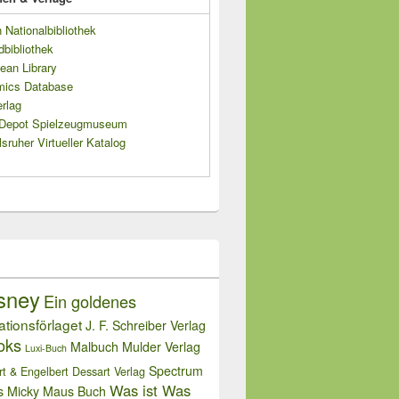
Nationalbibliothek
dbibliothek
ean Library
mics Database
rlag
s Depot Spielzeugmuseum
sruher Virtueller Katalog
sney
Ein goldenes
rationsförlaget
J. F. Schreiber Verlag
oks
Malbuch
Mulder Verlag
Luxi-Buch
Spectrum
rt & Engelbert Dessart Verlag
Was ist Was
s Micky Maus Buch