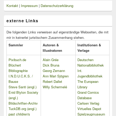
Kontakt
|
Impressum
|
Datenschutzerklärung
externe Links
Die folgenden Links verweisen auf eigenständige Webseiten, die mit
mir in keinerlei juristischem Zusammenhang stehen.
Sammler
Autoren &
Institutionen &
Illustratoren
Verlage
Pixibuch.de
Alain Grée
Deutschen
Blüchert
Dick Bruna
Nationalbibliothek
Bibliographie
Georg Zemann
Int.
I.N.D.U.C.K.S. /
Ann Mari Sjögren
Jugendbibliothek
Bause
Robert Dallet
The European
Steve Santi (engl.)
Willy Schermelé
Library
Enid Blyton Society
Grand Comics
(engl.)
Database
Bildschriften-Archiv
Carlsen Verlag
TuckDB.org (engl.)
Virtuelles Depot
past children's
Spielzeugmuseum