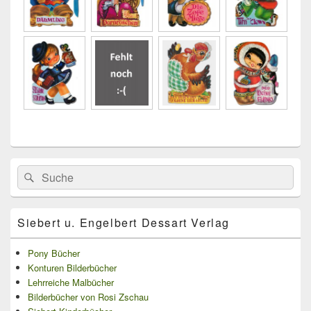
Primärer
Search
Suche
Seitenleisten
for:
Widget-
Bereich
Siebert u. Engelbert Dessart Verlag
Pony Bücher
Konturen Bilderbücher
Lehrreiche Malbücher
Bilderbücher von Rosi Zschau