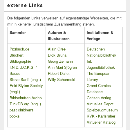
externe Links
Die folgenden Links verweisen auf eigenständige Webseiten, die mit
mir in keinerlei juristischem Zusammenhang stehen.
Sammler
Autoren &
Institutionen &
Illustratoren
Verlage
Pixibuch.de
Alain Grée
Deutschen
Blüchert
Dick Bruna
Nationalbibliothek
Bibliographie
Georg Zemann
Int.
I.N.D.U.C.K.S. /
Ann Mari Sjögren
Jugendbibliothek
Bause
Robert Dallet
The European
Steve Santi (engl.)
Willy Schermelé
Library
Enid Blyton Society
Grand Comics
(engl.)
Database
Bildschriften-Archiv
Carlsen Verlag
TuckDB.org (engl.)
Virtuelles Depot
past children's
Spielzeugmuseum
books
KVK - Karlsruher
Virtueller Katalog