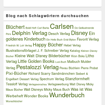
Blog nach Schlagwörtern durchsuchen
Carlsen
Blüchert
Boldi Heft
Carl Barks
De Geillustreerde
Delphin Verlag
Disney
Ein
Desch Verlag
Pers
goldenes Kinderbuch
Favorit Verlag
Ein Hello Buch
Enid Blyton
Happy Bücher
Hebel Verlag
Friedrich W. Loh Verlag
Illustrationsförlaget
J. F. Schreiber Verlag
Katalog
Kleinen Disney
Kleine Walt Disney Bilderbücher
Litho
Kron Boks
Bücher
Little Golden Books
Verlag
Malbuch
Mulder
Luxi-Buch
Pestalozzi Verlag
Verlag
Pevau Büchlein
Pierre Probst
Pixi-Bücher
Richard Scarry
Sandmännchen
Siebert &
Stanzformheft
Spectrum Verlag
Engelbert Dessart Verlag
Tessloff Verlag
Verlagswerbung
Walt Disney Micky
Verlagsvorschau
Was ist Was
Walt Disneys Micky Maus Buch
Maus Bücher
Wunderbuch
Werbeheft
Wonder Books
Wunschbücher