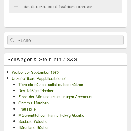
Tiere die nützen, sollst du beschützen. | Innenseite
Primärer
Search
Suche
Seitenleisten
for:
Widget-
Bereich
Schwager & Steinlein / S&S
Werbeflyer September 1980
Unzerreißbare Pappbilderbücher
Tiere die nützen, sollst du beschützen
Das fleißige Trinchen
Fipps der Affe und seine lustigen Abenteuer
Grimm’s Märchen
Frau Holle
Märchentitel von Hanna Helwig-Goerke
Saubere Wäsche
Bärenland Bücher