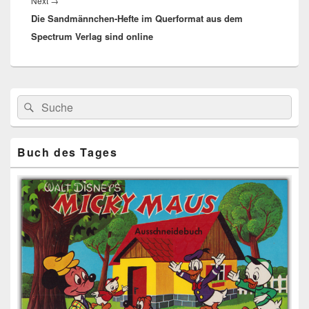
Next
Next
→
Die Sandmännchen-Hefte im Querformat aus dem
post:
Spectrum Verlag sind online
Primärer
Search
Suche
Seitenleisten
for:
Widget-
Bereich
Buch des Tages