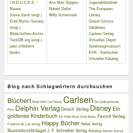
I.N.D.U.C.K.S. /
Ann Mari Sjögren
Jugendbibliothek
Bause
Robert Dallet
The European
Steve Santi (engl.)
Willy Schermelé
Library
Enid Blyton Society
Grand Comics
(engl.)
Database
Bildschriften-Archiv
Carlsen Verlag
TuckDB.org (engl.)
Virtuelles Depot
past children's
Spielzeugmuseum
books
KVK - Karlsruher
Virtueller Katalog
Blog nach Schlagwörtern durchsuchen
Carlsen
Blüchert
Boldi Heft
Carl Barks
De Geillustreerde
Delphin Verlag
Disney
Ein
Desch Verlag
Pers
goldenes Kinderbuch
Favorit Verlag
Ein Hello Buch
Enid Blyton
Happy Bücher
Hebel Verlag
Friedrich W. Loh Verlag
Illustrationsförlaget
J. F. Schreiber Verlag
Katalog
Kleinen Disney