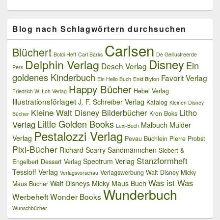
Blog nach Schlagwörtern durchsuchen
Carlsen
Blüchert
Boldi Heft
Carl Barks
De Geillustreerde
Delphin Verlag
Disney
Ein
Desch Verlag
Pers
goldenes Kinderbuch
Favorit Verlag
Ein Hello Buch
Enid Blyton
Happy Bücher
Hebel Verlag
Friedrich W. Loh Verlag
Illustrationsförlaget
J. F. Schreiber Verlag
Katalog
Kleinen Disney
Kleine Walt Disney Bilderbücher
Litho
Kron Boks
Bücher
Little Golden Books
Verlag
Malbuch
Mulder
Luxi-Buch
Pestalozzi Verlag
Verlag
Pevau Büchlein
Pierre Probst
Pixi-Bücher
Richard Scarry
Sandmännchen
Siebert &
Stanzformheft
Spectrum Verlag
Engelbert Dessart Verlag
Tessloff Verlag
Verlagswerbung
Walt Disney Micky
Verlagsvorschau
Was ist Was
Walt Disneys Micky Maus Buch
Maus Bücher
Wunderbuch
Werbeheft
Wonder Books
Wunschbücher