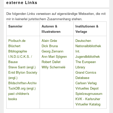
externe Links
Die folgenden Links verweisen auf eigenständige Webseiten, die mit
mir in keinerlei juristischem Zusammenhang stehen.
Sammler
Autoren &
Institutionen &
Illustratoren
Verlage
Pixibuch.de
Alain Grée
Deutschen
Blüchert
Dick Bruna
Nationalbibliothek
Bibliographie
Georg Zemann
Int.
I.N.D.U.C.K.S. /
Ann Mari Sjögren
Jugendbibliothek
Bause
Robert Dallet
The European
Steve Santi (engl.)
Willy Schermelé
Library
Enid Blyton Society
Grand Comics
(engl.)
Database
Bildschriften-Archiv
Carlsen Verlag
TuckDB.org (engl.)
Virtuelles Depot
past children's
Spielzeugmuseum
books
KVK - Karlsruher
Virtueller Katalog