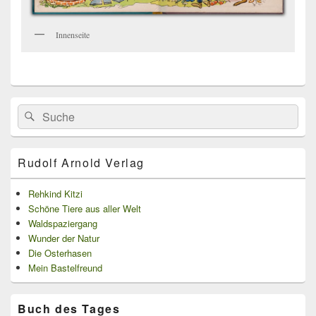
Innenseite
Primärer
Search
Suche
Seitenleisten
for:
Widget-
Bereich
Rudolf Arnold Verlag
Rehkind Kitzi
Schöne Tiere aus aller Welt
Waldspaziergang
Wunder der Natur
Die Osterhasen
Mein Bastelfreund
Buch des Tages