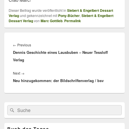
Dieser Beitrag wurde veröffentlicht in
Siebert & Engelbert Dessart
Verlag
und gekennzeichnet mit
Pony-Bücher
,
Siebert & Engelbert
Dessart Verlag
von
Marc Gottlieb
.
Permalink
Beitragsnavigation
Previous
←
Previous
Dennis Geschichte eines Lausbuben – Neuer Tessloff
post:
Verlag
Next
Next
→
Neu hinzugekommen: der Bildschriftenverlag / bsv
post:
Primärer
Search
Suche
Seitenleisten
for:
Widget-
Bereich
Buch des Tages