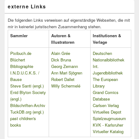
externe Links
Die folgenden Links verweisen auf eigenständige Webseiten, die mit
mir in keinerlei juristischem Zusammenhang stehen.
Sammler
Autoren &
Institutionen &
Illustratoren
Verlage
Pixibuch.de
Alain Grée
Deutschen
Blüchert
Dick Bruna
Nationalbibliothek
Bibliographie
Georg Zemann
Int.
I.N.D.U.C.K.S. /
Ann Mari Sjögren
Jugendbibliothek
Bause
Robert Dallet
The European
Steve Santi (engl.)
Willy Schermelé
Library
Enid Blyton Society
Grand Comics
(engl.)
Database
Bildschriften-Archiv
Carlsen Verlag
TuckDB.org (engl.)
Virtuelles Depot
past children's
Spielzeugmuseum
books
KVK - Karlsruher
Virtueller Katalog