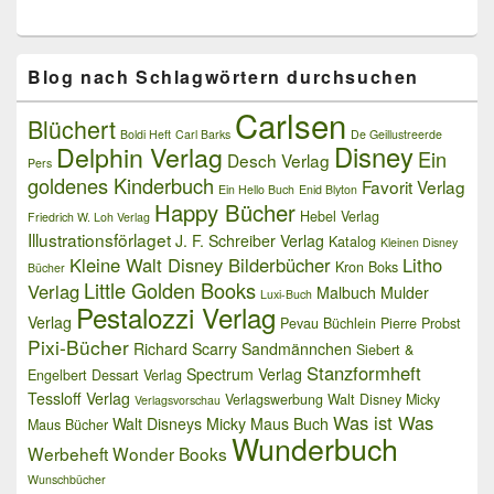
Blog nach Schlagwörtern durchsuchen
Carlsen
Blüchert
Boldi Heft
Carl Barks
De Geillustreerde
Delphin Verlag
Disney
Ein
Desch Verlag
Pers
goldenes Kinderbuch
Favorit Verlag
Ein Hello Buch
Enid Blyton
Happy Bücher
Hebel Verlag
Friedrich W. Loh Verlag
Illustrationsförlaget
J. F. Schreiber Verlag
Katalog
Kleinen Disney
Kleine Walt Disney Bilderbücher
Litho
Kron Boks
Bücher
Little Golden Books
Verlag
Malbuch
Mulder
Luxi-Buch
Pestalozzi Verlag
Verlag
Pevau Büchlein
Pierre Probst
Pixi-Bücher
Richard Scarry
Sandmännchen
Siebert &
Stanzformheft
Spectrum Verlag
Engelbert Dessart Verlag
Tessloff Verlag
Verlagswerbung
Walt Disney Micky
Verlagsvorschau
Was ist Was
Walt Disneys Micky Maus Buch
Maus Bücher
Wunderbuch
Werbeheft
Wonder Books
Wunschbücher