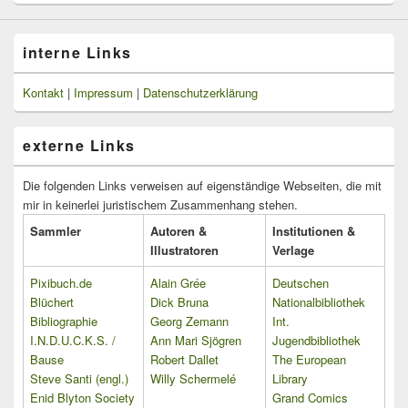
interne Links
Kontakt
|
Impressum
|
Datenschutzerklärung
externe Links
Die folgenden Links verweisen auf eigenständige Webseiten, die mit
mir in keinerlei juristischem Zusammenhang stehen.
Sammler
Autoren &
Institutionen &
Illustratoren
Verlage
Pixibuch.de
Alain Grée
Deutschen
Blüchert
Dick Bruna
Nationalbibliothek
Bibliographie
Georg Zemann
Int.
I.N.D.U.C.K.S. /
Ann Mari Sjögren
Jugendbibliothek
Bause
Robert Dallet
The European
Steve Santi (engl.)
Willy Schermelé
Library
Enid Blyton Society
Grand Comics