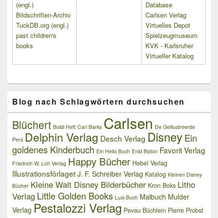
(engl.)
Database
Bildschriften-Archiv
Carlsen Verlag
TuckDB.org (engl.)
Virtuelles Depot
past children's
Spielzeugmuseum
books
KVK - Karlsruher
Virtueller Katalog
Blog nach Schlagwörtern durchsuchen
Carlsen
Blüchert
Boldi Heft
Carl Barks
De Geillustreerde
Delphin Verlag
Disney
Ein
Desch Verlag
Pers
goldenes Kinderbuch
Favorit Verlag
Ein Hello Buch
Enid Blyton
Happy Bücher
Hebel Verlag
Friedrich W. Loh Verlag
Illustrationsförlaget
J. F. Schreiber Verlag
Katalog
Kleinen Disney
Kleine Walt Disney Bilderbücher
Litho
Kron Boks
Bücher
Little Golden Books
Verlag
Malbuch
Mulder
Luxi-Buch
Pestalozzi Verlag
Verlag
Pevau Büchlein
Pierre Probst