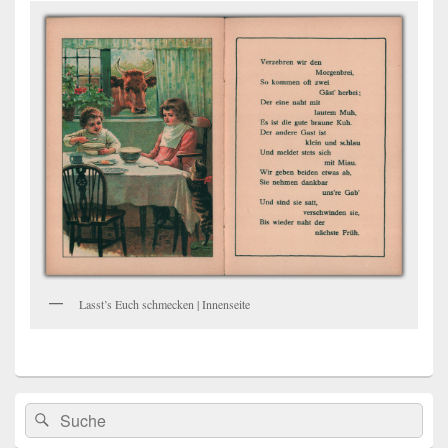
Lasst’s Euch schmecken | Innenseite
Primärer
Search
Suche
Seitenleisten
for:
Widget-