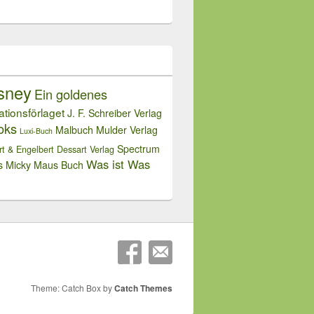
sney
Ein goldenes
rationsförlaget
J. F. Schreiber Verlag
oks
Malbuch
Mulder Verlag
Luxi-Buch
Spectrum
rt & Engelbert Dessart Verlag
Was ist Was
s Micky Maus Buch
Theme: Catch Box by
Catch Themes