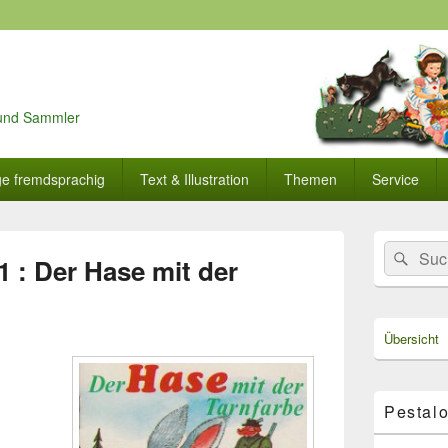
r und Sammler
ge fremdsprachig
Text & Illustration
Themen
Service
Primärer
Search
Suc
Seitenleisten
 : Der Hase mit der
for:
Widget-
Bereich
Übersicht
Pestalo