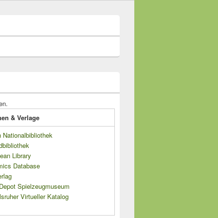
en.
onen & Verlage
Nationalbibliothek
dbibliothek
ean Library
mics Database
rlag
s Depot Spielzeugmuseum
sruher Virtueller Katalog