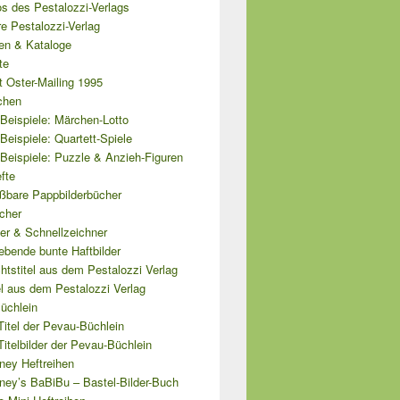
s des Pestalozzi-Verlags
e Pestalozzi-Verlag
ten & Kataloge
te
 Oster-Mailing 1995
chen
Beispiele: Märchen-Lotto
Beispiele: Quartett-Spiele
Beispiele: Puzzle & Anzieh-Figuren
fte
ißbare Pappbilderbücher
cher
er & Schnellzeichner
ebende bunte Haftbilder
tstitel aus dem Pestalozzi Verlag
el aus dem Pestalozzi Verlag
üchlein
Titel der Pevau-Büchlein
Titelbilder der Pevau-Büchlein
ney Heftreihen
ney’s BaBiBu – Bastel-Bilder-Buch