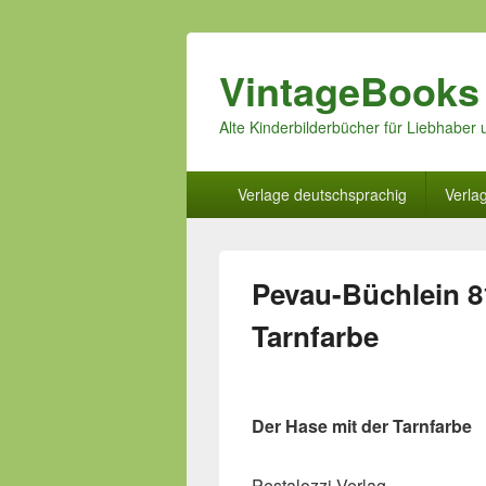
VintageBooks
Alte Kinderbilderbücher für Liebhabe
Hauptmenü
Verlage deutschsprachig
Verla
Pevau-Büchlein 81
Tarnfarbe
Der Hase mit der Tarnfarbe
Pestalozzi Verlag