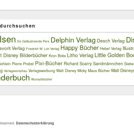
 durchsuchen
lsen
Delphin Verlag
Di
Desch Verlag
De Geillustreerde Pers
Happy Bücher
avorit Verlag
Illust
Hebel Verlag
Friedrich W. Loh Verlag
Little Golden Bo
t Disney Bilderbücher
Litho Verlag
Kron Boks
Pixi-Bücher
Richard Scarry
Sandmännchen
chlein
Pierre Probst
Siebe
ag
Walt Disney
Verlagswerbung
Walt Disney Micky Maus Bücher
Verlagsvorschau
derbuch
Wunschbücher
 Reserved.
Datenschutzerklärung