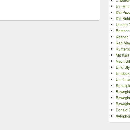
…weitere
Ein Min
Die Puzz
Die Bold
Unsere T
Bamses 
Kasperl L
Karl May
Kunterb
Mit Kar
Nach Bi
Enid Bl
Entdecke
Umrissb
Schallpl
Bewegbil
Bewegbi
Bewegbi
Donald 
Xylopho