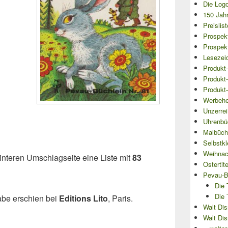
Die Logo
150 Jahr
Preislis
Prospek
Prospekt
Lesezei
Produkt-
Produkt-
Produkt-
Werbehe
Unzerre
Uhrenbü
Malbüch
Selbstkl
Weihnach
hinteren Umschlagseite eine Liste mit
83
Ostertit
Pevau-B
Die 
Die 
abe erschien bei
Editions Lito
, Paris.
Walt Dis
Walt Dis