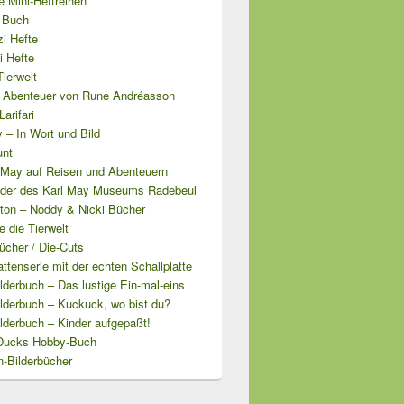
 Mini-Heftreihen
i Buch
i Hefte
i Hefte
ierwelt
Abenteuer von Rune Andréasson
arifari
 – In Wort und Bild
unt
l May auf Reisen und Abenteuern
lder des Karl May Museums Radebeul
yton – Noddy & Nicki Bücher
 die Tierwelt
ücher / Die-Cuts
attenserie mit der echten Schallplatte
derbuch – Das lustige Ein-mal-eins
lderbuch – Kuckuck, wo bist du?
lderbuch – Kinder aufgepaßt!
Ducks Hobby-Buch
n-Bilderbücher