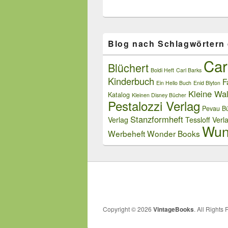
Blog nach Schlagwörtern
Car
Blüchert
Boldi Heft
Carl Barks
Kinderbuch
F
Ein Hello Buch
Enid Blyton
Kleine Wal
Katalog
Kleinen Disney Bücher
Pestalozzi Verlag
Pevau Bü
Stanzformheft
Verlag
Tessloff Verl
Wun
Werbeheft
Wonder Books
Copyright © 2026
VintageBooks
. All Rights