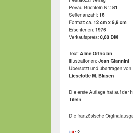
Pevau-Büchlein Nr.:
81
Seitenanzahl:
16
Format: ca.
12 cm x 9,8 cm
Erschienen:
1976
Verkaufspreis:
0,60 DM
Text:
Aline Ortholan
Illustrationen:
Jean Giannini
Übersetzt und übertragen von
Lieselotte M. Blasen
Die erste Auflage hat auf der 
Titeln
.
Die französische Orginalausg
: ?