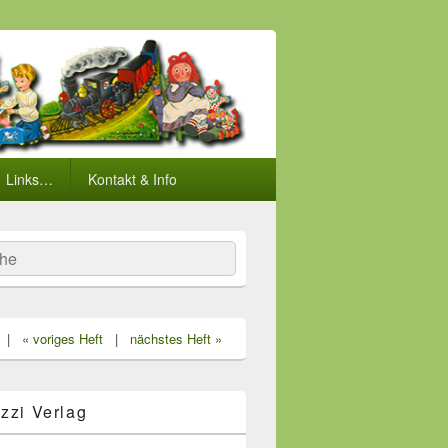
Links…
Kontakt & Info
he
|
« voriges Heft
|
nächstes Heft »
zzi Verlag