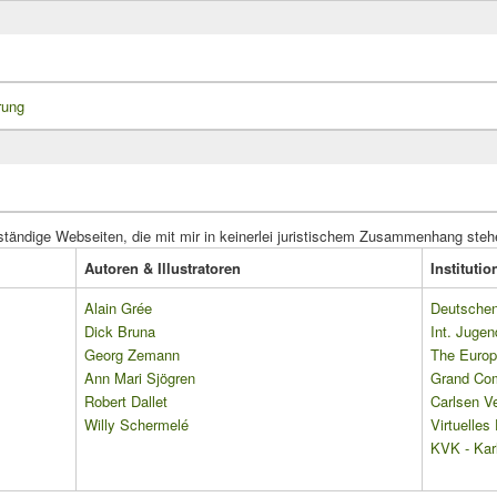
rung
ständige Webseiten, die mit mir in keinerlei juristischem Zusammenhang steh
Autoren & Illustratoren
Instituti
Alain Grée
Deutschen 
Dick Bruna
Int. Jugen
Georg Zemann
The Europ
Ann Mari Sjögren
Grand Co
Robert Dallet
Carlsen Ve
Willy Schermelé
Virtuelle
KVK - Karl