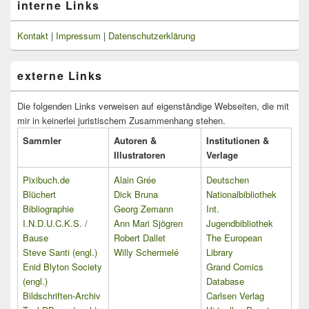
interne Links
Kontakt
|
Impressum
|
Datenschutzerklärung
externe Links
Die folgenden Links verweisen auf eigenständige Webseiten, die mit
mir in keinerlei juristischem Zusammenhang stehen.
Sammler
Autoren &
Institutionen &
Illustratoren
Verlage
Pixibuch.de
Alain Grée
Deutschen
Blüchert
Dick Bruna
Nationalbibliothek
Bibliographie
Georg Zemann
Int.
I.N.D.U.C.K.S. /
Ann Mari Sjögren
Jugendbibliothek
Bause
Robert Dallet
The European
Steve Santi (engl.)
Willy Schermelé
Library
Enid Blyton Society
Grand Comics
(engl.)
Database
Bildschriften-Archiv
Carlsen Verlag