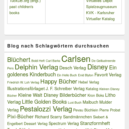
TuckDB.org (engl.)
Virtuelles Depot
past children's
Spielzeugmuseum
books
KVK - Karlsruher
Virtueller Katalog
Blog nach Schlagwörtern durchsuchen
Carlsen
Blüchert
Boldi Heft
Carl Barks
De Geillustreerde
Delphin Verlag
Disney
Ein
Desch Verlag
Pers
goldenes Kinderbuch
Favorit Verlag
Ein Hello Buch
Enid Blyton
Happy Bücher
Hebel Verlag
Friedrich W. Loh Verlag
Illustrationsförlaget
J. F. Schreiber Verlag
Katalog
Kleinen Disney
Kleine Walt Disney Bilderbücher
Litho
Kron Boks
Bücher
Little Golden Books
Verlag
Malbuch
Mulder
Luxi-Buch
Pestalozzi Verlag
Verlag
Pevau Büchlein
Pierre Probst
Pixi-Bücher
Richard Scarry
Sandmännchen
Siebert &
Stanzformheft
Spectrum Verlag
Engelbert Dessart Verlag