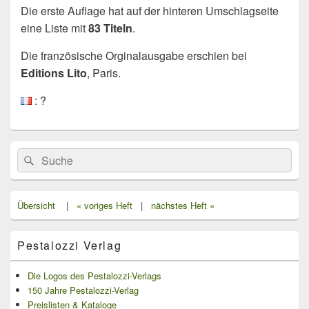
Die erste Auflage hat auf der hinteren Umschlagseite
eine Liste mit
83 Titeln
.
Die französische Orginalausgabe erschien bei
Editions Lito
, Paris.
: ?
Primärer
Search
Suche
Seitenleisten
for:
Widget-
Bereich
Übersicht
|
« voriges Heft
|
nächstes Heft »
Pestalozzi Verlag
Die Logos des Pestalozzi-Verlags
150 Jahre Pestalozzi-Verlag
Preislisten & Kataloge