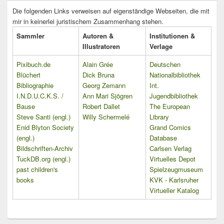
Die folgenden Links verweisen auf eigenständige Webseiten, die mit
mir in keinerlei juristischem Zusammenhang stehen.
Sammler
Autoren &
Institutionen &
Illustratoren
Verlage
Pixibuch.de
Alain Grée
Deutschen
Blüchert
Dick Bruna
Nationalbibliothek
Bibliographie
Georg Zemann
Int.
I.N.D.U.C.K.S. /
Ann Mari Sjögren
Jugendbibliothek
Bause
Robert Dallet
The European
Steve Santi (engl.)
Willy Schermelé
Library
Enid Blyton Society
Grand Comics
(engl.)
Database
Bildschriften-Archiv
Carlsen Verlag
TuckDB.org (engl.)
Virtuelles Depot
past children's
Spielzeugmuseum
books
KVK - Karlsruher
Virtueller Katalog