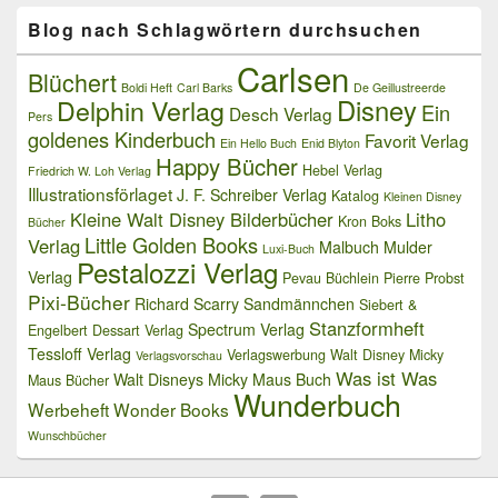
Blog nach Schlagwörtern durchsuchen
Carlsen
Blüchert
Boldi Heft
Carl Barks
De Geillustreerde
Delphin Verlag
Disney
Ein
Desch Verlag
Pers
goldenes Kinderbuch
Favorit Verlag
Ein Hello Buch
Enid Blyton
Happy Bücher
Hebel Verlag
Friedrich W. Loh Verlag
Illustrationsförlaget
J. F. Schreiber Verlag
Katalog
Kleinen Disney
Kleine Walt Disney Bilderbücher
Litho
Kron Boks
Bücher
Little Golden Books
Verlag
Malbuch
Mulder
Luxi-Buch
Pestalozzi Verlag
Verlag
Pevau Büchlein
Pierre Probst
Pixi-Bücher
Richard Scarry
Sandmännchen
Siebert &
Stanzformheft
Spectrum Verlag
Engelbert Dessart Verlag
Tessloff Verlag
Verlagswerbung
Walt Disney Micky
Verlagsvorschau
Was ist Was
Walt Disneys Micky Maus Buch
Maus Bücher
Wunderbuch
Werbeheft
Wonder Books
Wunschbücher