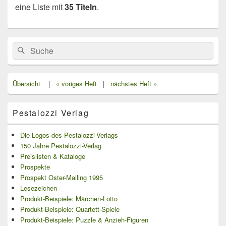
eine Liste mit
35 Titeln
.
Primärer
Search
Suche
Seitenleisten
for:
Widget-
Bereich
Übersicht
|
« voriges Heft
|
nächstes Heft »
Pestalozzi Verlag
Die Logos des Pestalozzi-Verlags
150 Jahre Pestalozzi-Verlag
Preislisten & Kataloge
Prospekte
Prospekt Oster-Mailing 1995
Lesezeichen
Produkt-Beispiele: Märchen-Lotto
Produkt-Beispiele: Quartett-Spiele
Produkt-Beispiele: Puzzle & Anzieh-Figuren