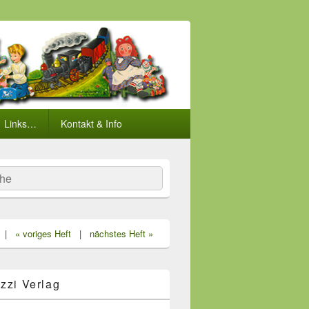
Links…
Kontakt & Info
he
|
« voriges Heft
|
nächstes Heft »
zzi Verlag