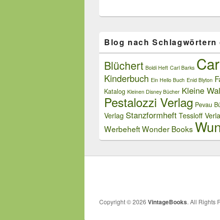
Blog nach Schlagwörtern
Car
Blüchert
Boldi Heft
Carl Barks
Kinderbuch
F
Ein Hello Buch
Enid Blyton
Kleine Wal
Katalog
Kleinen Disney Bücher
Pestalozzi Verlag
Pevau Bü
Stanzformheft
Verlag
Tessloff Verl
Wun
Werbeheft
Wonder Books
Copyright © 2026
VintageBooks
. All Rights