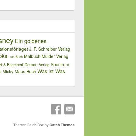
sney
Ein goldenes
rationsförlaget
J. F. Schreiber Verlag
oks
Malbuch
Mulder Verlag
Luxi-Buch
Spectrum
rt & Engelbert Dessart Verlag
Was ist Was
s Micky Maus Buch
Theme: Catch Box by
Catch Themes