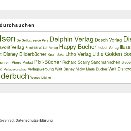
 durchsuchen
lsen
Delphin Verlag
Di
Desch Verlag
De Geillustreerde Pers
Happy Bücher
avorit Verlag
Illust
Hebel Verlag
Friedrich W. Loh Verlag
Little Golden Bo
t Disney Bilderbücher
Litho Verlag
Kron Boks
Pixi-Bücher
Richard Scarry
Sandmännchen
chlein
Pierre Probst
Siebe
ag
Walt Disney
Verlagswerbung
Walt Disney Micky Maus Bücher
Verlagsvorschau
derbuch
Wunschbücher
 Reserved.
Datenschutzerklärung