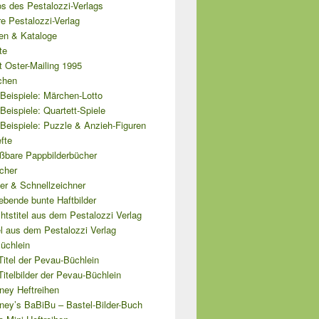
s des Pestalozzi-Verlags
e Pestalozzi-Verlag
ten & Kataloge
te
 Oster-Mailing 1995
chen
Beispiele: Märchen-Lotto
Beispiele: Quartett-Spiele
Beispiele: Puzzle & Anzieh-Figuren
fte
ißbare Pappbilderbücher
cher
er & Schnellzeichner
ebende bunte Haftbilder
tstitel aus dem Pestalozzi Verlag
el aus dem Pestalozzi Verlag
üchlein
Titel der Pevau-Büchlein
Titelbilder der Pevau-Büchlein
ney Heftreihen
ney’s BaBiBu – Bastel-Bilder-Buch