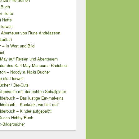
 Mini-Heftreihen
i Buch
i Hefte
i Hefte
ierwelt
Abenteuer von Rune Andréasson
arifari
 – In Wort und Bild
unt
l May auf Reisen und Abenteuern
lder des Karl May Museums Radebeul
yton – Noddy & Nicki Bücher
 die Tierwelt
ücher / Die-Cuts
attenserie mit der echten Schallplatte
derbuch – Das lustige Ein-mal-eins
lderbuch – Kuckuck, wo bist du?
lderbuch – Kinder aufgepaßt!
Ducks Hobby-Buch
n-Bilderbücher