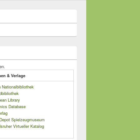
en.
onen & Verlage
Nationalbibliothek
dbibliothek
ean Library
mics Database
rlag
s Depot Spielzeugmuseum
sruher Virtueller Katalog