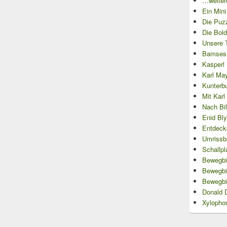
…weitere
Ein Min
Die Puzz
Die Bold
Unsere T
Bamses 
Kasperl L
Karl May
Kunterb
Mit Kar
Nach Bi
Enid Bl
Entdecke
Umrissb
Schallpl
Bewegbil
Bewegbi
Bewegbi
Donald 
Xylopho