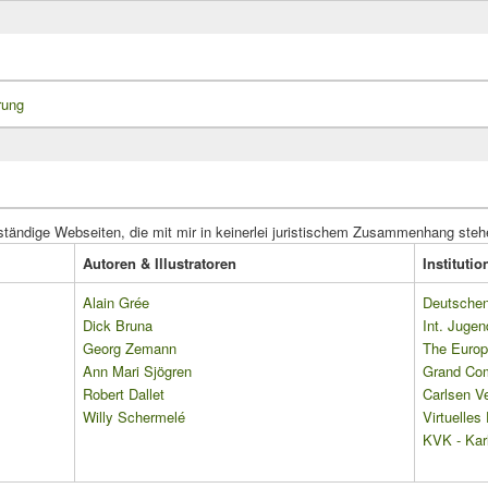
rung
ständige Webseiten, die mit mir in keinerlei juristischem Zusammenhang steh
Autoren & Illustratoren
Instituti
Alain Grée
Deutschen 
Dick Bruna
Int. Jugen
Georg Zemann
The Europ
Ann Mari Sjögren
Grand Co
Robert Dallet
Carlsen Ve
Willy Schermelé
Virtuelle
KVK - Karl