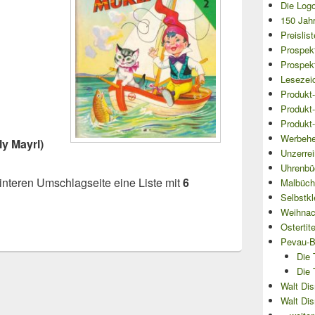
Die Logo
150 Jahr
Preislis
Prospek
Prospekt
Lesezei
Produkt-
Produkt-
Produkt-
Werbehe
lly Mayrl)
Unzerre
Uhrenbü
hinteren Umschlagseite eine Liste mit
6
Malbüch
Selbstkl
Weihnach
Ostertit
Pevau-B
Die 
Die 
Walt Dis
Walt Dis