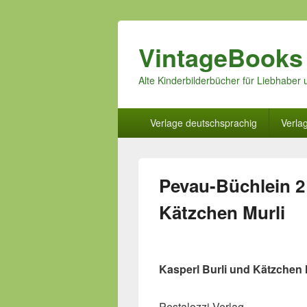
VintageBooks
Alte Kinderbilderbücher für Liebhabe
Hauptmenü
Verlage deutschsprachig
Verla
Pevau-Büchlein 2 
Kätzchen Murli
Kasperl Burli und Kätzchen 
Pestalozzi Verlag