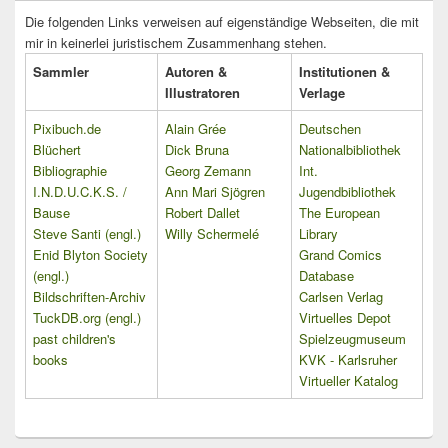
Die folgenden Links verweisen auf eigenständige Webseiten, die mit
mir in keinerlei juristischem Zusammenhang stehen.
Sammler
Autoren &
Institutionen &
Illustratoren
Verlage
Pixibuch.de
Alain Grée
Deutschen
Blüchert
Dick Bruna
Nationalbibliothek
Bibliographie
Georg Zemann
Int.
I.N.D.U.C.K.S. /
Ann Mari Sjögren
Jugendbibliothek
Bause
Robert Dallet
The European
Steve Santi (engl.)
Willy Schermelé
Library
Enid Blyton Society
Grand Comics
(engl.)
Database
Bildschriften-Archiv
Carlsen Verlag
TuckDB.org (engl.)
Virtuelles Depot
past children's
Spielzeugmuseum
books
KVK - Karlsruher
Virtueller Katalog