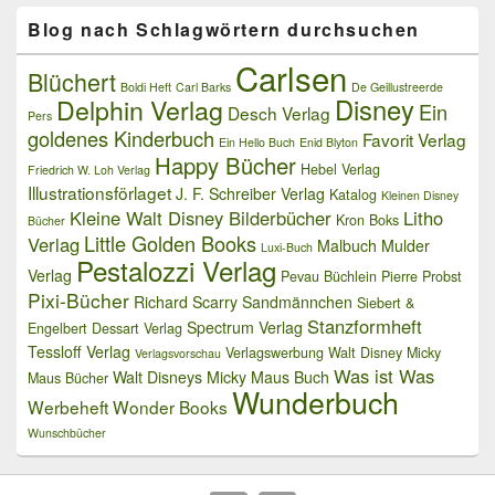
Blog nach Schlagwörtern durchsuchen
Carlsen
Blüchert
Boldi Heft
Carl Barks
De Geillustreerde
Delphin Verlag
Disney
Ein
Desch Verlag
Pers
goldenes Kinderbuch
Favorit Verlag
Ein Hello Buch
Enid Blyton
Happy Bücher
Hebel Verlag
Friedrich W. Loh Verlag
Illustrationsförlaget
J. F. Schreiber Verlag
Katalog
Kleinen Disney
Kleine Walt Disney Bilderbücher
Litho
Kron Boks
Bücher
Little Golden Books
Verlag
Malbuch
Mulder
Luxi-Buch
Pestalozzi Verlag
Verlag
Pevau Büchlein
Pierre Probst
Pixi-Bücher
Richard Scarry
Sandmännchen
Siebert &
Stanzformheft
Spectrum Verlag
Engelbert Dessart Verlag
Tessloff Verlag
Verlagswerbung
Walt Disney Micky
Verlagsvorschau
Was ist Was
Walt Disneys Micky Maus Buch
Maus Bücher
Wunderbuch
Werbeheft
Wonder Books
Wunschbücher