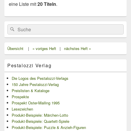
eine Liste mit
20 Titeln
.
Primärer
Search
Suche
Seitenleisten
for:
Widget-
Bereich
Übersicht
|
« voriges Heft
|
nächstes Heft »
Pestalozzi Verlag
Die Logos des Pestalozzi-Verlags
150 Jahre Pestalozzi-Verlag
Preislisten & Kataloge
Prospekte
Prospekt Oster-Mailing 1995
Lesezeichen
Produkt-Beispiele: Märchen-Lotto
Produkt-Beispiele: Quartett-Spiele
Produkt-Beispiele: Puzzle & Anzieh-Figuren