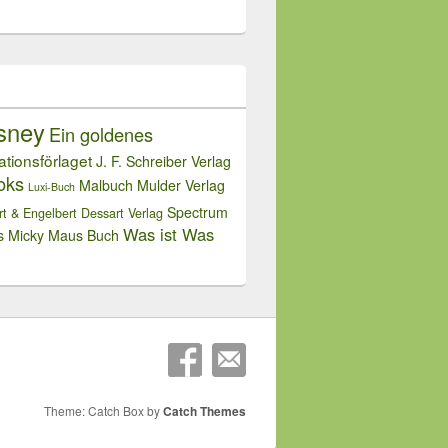
sney
Ein goldenes
rationsförlaget
J. F. Schreiber Verlag
oks
Malbuch
Mulder Verlag
Luxi-Buch
Spectrum
rt & Engelbert Dessart Verlag
Was ist Was
s Micky Maus Buch
Theme: Catch Box by
Catch Themes