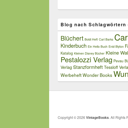
Blog nach Schlagwörtern
Car
Blüchert
Boldi Heft
Carl Barks
Kinderbuch
F
Ein Hello Buch
Enid Blyton
Kleine Wal
Katalog
Kleinen Disney Bücher
Pestalozzi Verlag
Pevau Bü
Stanzformheft
Verlag
Tessloff Verl
Wun
Werbeheft
Wonder Books
Copyright © 2026
VintageBooks
. All Rights