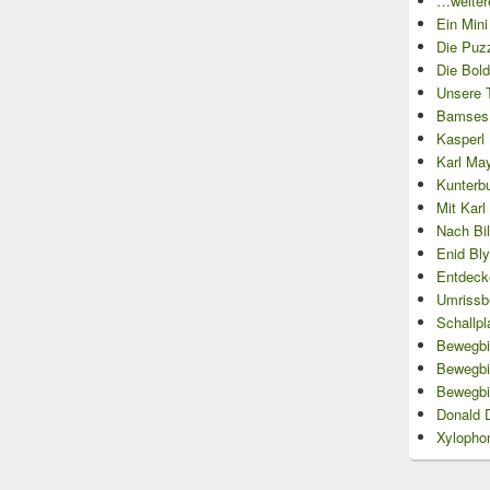
…weitere
Ein Min
Die Puzz
Die Bold
Unsere T
Bamses 
Kasperl L
Karl May
Kunterb
Mit Kar
Nach Bi
Enid Bl
Entdecke
Umrissb
Schallpl
Bewegbil
Bewegbi
Bewegbi
Donald 
Xylopho