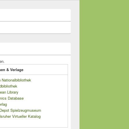
en.
onen & Verlage
Nationalbibliothek
dbibliothek
ean Library
mics Database
rlag
s Depot Spielzeugmuseum
sruher Virtueller Katalog