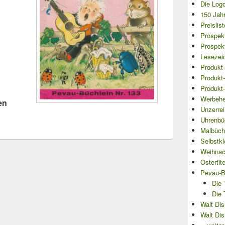
Die Logo
150 Jahr
Preislis
Prospek
Prospekt
Lesezei
Produkt-
Produkt-
Produkt-
Werbehe
en
Unzerre
Uhrenbü
Malbüch
Selbstkl
Weihnach
Ostertit
Pevau-B
Die 
Die 
Walt Dis
Walt Dis