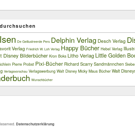
 durchsuchen
lsen
Delphin Verlag
Di
Desch Verlag
De Geillustreerde Pers
Happy Bücher
avorit Verlag
Illust
Hebel Verlag
Friedrich W. Loh Verlag
Little Golden Bo
t Disney Bilderbücher
Litho Verlag
Kron Boks
Pixi-Bücher
Richard Scarry
Sandmännchen
chlein
Pierre Probst
Siebe
ag
Walt Disney
Verlagswerbung
Walt Disney Micky Maus Bücher
Verlagsvorschau
derbuch
Wunschbücher
 Reserved.
Datenschutzerklärung