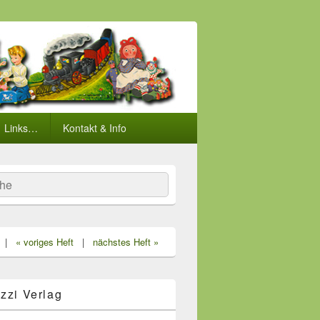
Links…
Kontakt & Info
he
|
« voriges Heft
|
nächstes Heft »
zzi Verlag