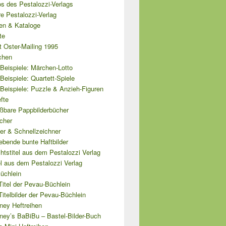
s des Pestalozzi-Verlags
e Pestalozzi-Verlag
ten & Kataloge
te
 Oster-Mailing 1995
chen
Beispiele: Märchen-Lotto
Beispiele: Quartett-Spiele
Beispiele: Puzzle & Anzieh-Figuren
fte
ißbare Pappbilderbücher
cher
er & Schnellzeichner
ebende bunte Haftbilder
tstitel aus dem Pestalozzi Verlag
el aus dem Pestalozzi Verlag
üchlein
Titel der Pevau-Büchlein
Titelbilder der Pevau-Büchlein
ney Heftreihen
ney’s BaBiBu – Bastel-Bilder-Buch