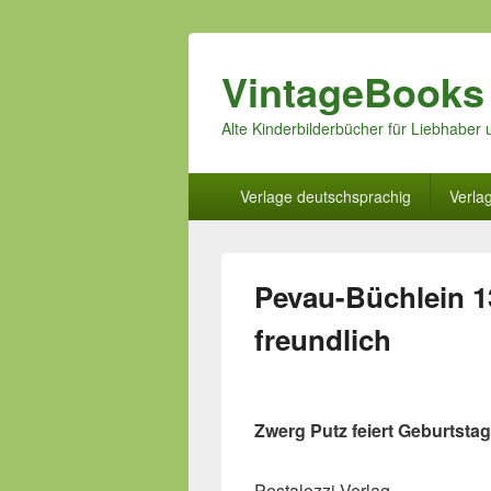
VintageBooks
Alte Kinderbilderbücher für Liebhabe
Hauptmenü
Verlage deutschsprachig
Verla
Pevau-Büchlein 1
freundlich
Zwerg Putz feiert Geburtstag
Pestalozzi Verlag