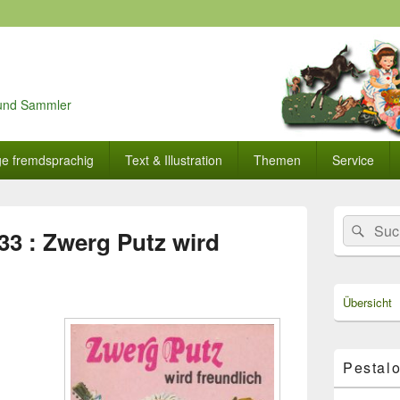
r und Sammler
ge fremdsprachig
Text & Illustration
Themen
Service
Primärer
Search
Suc
Seitenleisten
33 : Zwerg Putz wird
for:
Widget-
Bereich
Übersicht
Pestalo