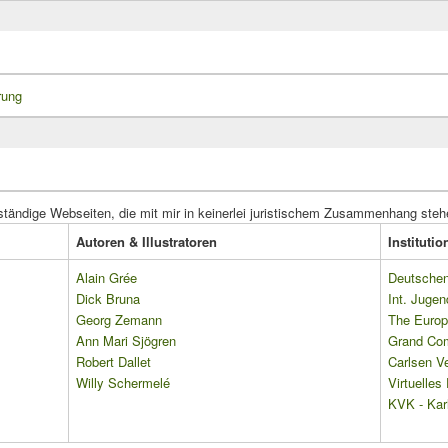
rung
ständige Webseiten, die mit mir in keinerlei juristischem Zusammenhang steh
Autoren & Illustratoren
Instituti
Alain Grée
Deutschen 
Dick Bruna
Int. Jugen
Georg Zemann
The Europ
Ann Mari Sjögren
Grand Co
Robert Dallet
Carlsen Ve
Willy Schermelé
Virtuelle
KVK - Karl