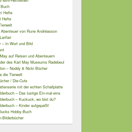
 Mini-Heftreihen
i Buch
i Hefte
i Hefte
ierwelt
Abenteuer von Rune Andréasson
arifari
 – In Wort und Bild
unt
l May auf Reisen und Abenteuern
lder des Karl May Museums Radebeul
yton – Noddy & Nicki Bücher
 die Tierwelt
ücher / Die-Cuts
attenserie mit der echten Schallplatte
derbuch – Das lustige Ein-mal-eins
lderbuch – Kuckuck, wo bist du?
lderbuch – Kinder aufgepaßt!
Ducks Hobby-Buch
n-Bilderbücher