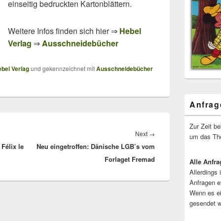
einseitig bedruckten Kartonblättern.
Weitere Infos finden sich hier ⇒
Hebel
Verlag
⇒
Ausschneidebücher
bel Verlag
und gekennzeichnet mit
Ausschneidebücher
Anfrag
Zur Zeit b
Next
Next
→
um das The
Félix le
Neu eingetroffen: Dänische LGB’s vom
post:
Forlaget Fremad
Alle Anfra
Allerdings 
Anfragen e
Wenn es ei
gesendet w