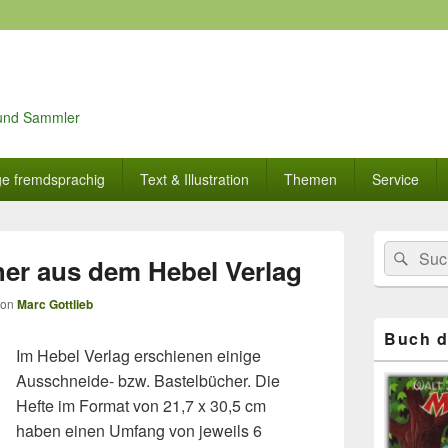
r und Sammler
ge fremdsprachig
Text & Illustration
Themen
Service
Primärer
Search
Suc
Seitenleisten
er aus dem Hebel Verlag
for:
Widget-
Bereich
von
Marc Gottlieb
Buch d
Im Hebel Verlag erschienen einige
Ausschneide- bzw. Bastelbücher. Die
Hefte im Format von 21,7 x 30,5 cm
haben einen Umfang von jeweils 6