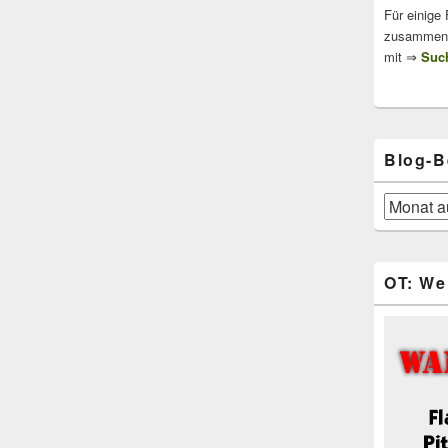
Für einige
zusammenge
mit ⇒
Such
Blog-B
Blog-
Beiträge
OT: We