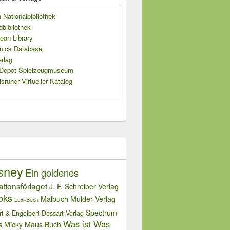
Nationalbibliothek
dbibliothek
ean Library
mics Database
rlag
s Depot Spielzeugmuseum
sruher Virtueller Katalog
sney
Ein goldenes
rationsförlaget
J. F. Schreiber Verlag
oks
Malbuch
Mulder Verlag
Luxi-Buch
Spectrum
rt & Engelbert Dessart Verlag
Was ist Was
s Micky Maus Buch