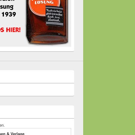
en.
onen & Verlage