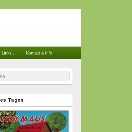
Links…
Kontakt & Info
he
es Tages