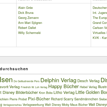
Alain Grée
Deutschen 
Dick Bruna
Int. Jugen
Georg Zemann
The Europ
Ann Mari Sjögren
Grand Co
Robert Dallet
Carlsen Ve
Willy Schermelé
Virtuelle
KVK - Karl
 durchsuchen
lsen
Delphin Verlag
Di
Desch Verlag
De Geillustreerde Pers
Happy Bücher
avorit Verlag
Illust
Hebel Verlag
Friedrich W. Loh Verlag
Little Golden Bo
t Disney Bilderbücher
Litho Verlag
Kron Boks
Pixi-Bücher
Richard Scarry
Sandmännchen
chlein
Pierre Probst
Siebe
ag
Walt Disney
Verlagswerbung
Walt Disney Micky Maus Bücher
Verlagsvorschau