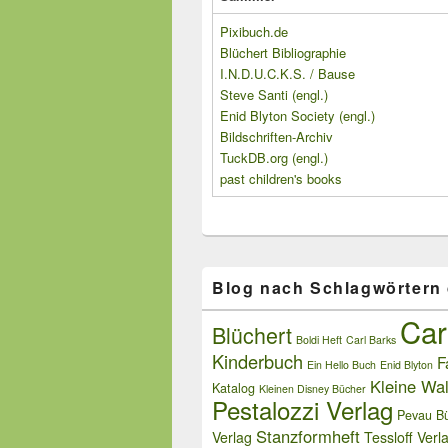
Pixibuch.de
Blüchert Bibliographie
I.N.D.U.C.K.S. / Bause
Steve Santi (engl.)
Enid Blyton Society (engl.)
Bildschriften-Archiv
TuckDB.org (engl.)
past children's books
Blog nach Schlagwörtern
Car
Blüchert
Boldi Heft
Carl Barks
Kinderbuch
F
Ein Hello Buch
Enid Blyton
Kleine Wal
Katalog
Kleinen Disney Bücher
Pestalozzi Verlag
Pevau Bü
Stanzformheft
Verlag
Tessloff Verl