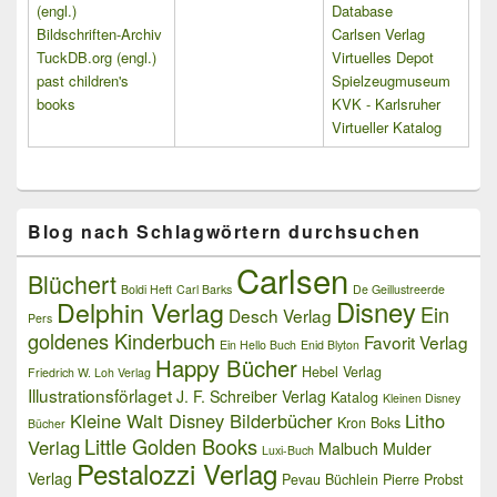
(engl.)
Database
Bildschriften-Archiv
Carlsen Verlag
TuckDB.org (engl.)
Virtuelles Depot
past children's
Spielzeugmuseum
books
KVK - Karlsruher
Virtueller Katalog
Blog nach Schlagwörtern durchsuchen
Carlsen
Blüchert
Boldi Heft
Carl Barks
De Geillustreerde
Delphin Verlag
Disney
Ein
Desch Verlag
Pers
goldenes Kinderbuch
Favorit Verlag
Ein Hello Buch
Enid Blyton
Happy Bücher
Hebel Verlag
Friedrich W. Loh Verlag
Illustrationsförlaget
J. F. Schreiber Verlag
Katalog
Kleinen Disney
Kleine Walt Disney Bilderbücher
Litho
Kron Boks
Bücher
Little Golden Books
Verlag
Malbuch
Mulder
Luxi-Buch
Pestalozzi Verlag
Verlag
Pevau Büchlein
Pierre Probst