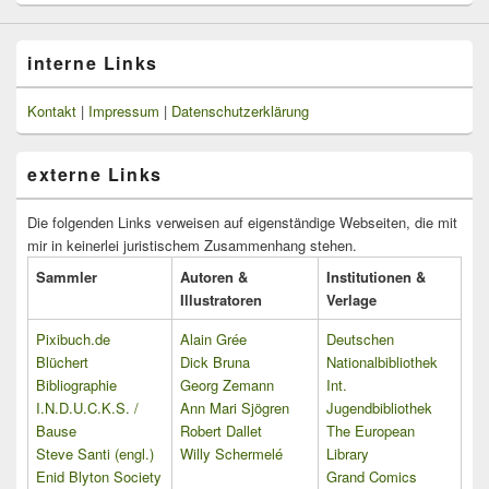
interne Links
Kontakt
|
Impressum
|
Datenschutzerklärung
externe Links
Die folgenden Links verweisen auf eigenständige Webseiten, die mit
mir in keinerlei juristischem Zusammenhang stehen.
Sammler
Autoren &
Institutionen &
Illustratoren
Verlage
Pixibuch.de
Alain Grée
Deutschen
Blüchert
Dick Bruna
Nationalbibliothek
Bibliographie
Georg Zemann
Int.
I.N.D.U.C.K.S. /
Ann Mari Sjögren
Jugendbibliothek
Bause
Robert Dallet
The European
Steve Santi (engl.)
Willy Schermelé
Library
Enid Blyton Society
Grand Comics