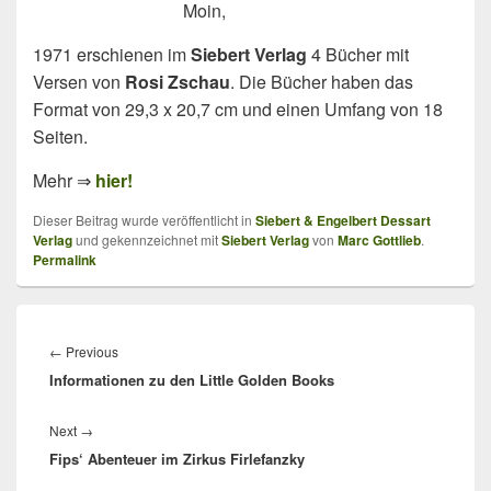
Moin,
1971 erschienen im
Siebert Verlag
4 Bücher mit
Versen von
Rosi Zschau
. Die Bücher haben das
Format von 29,3 x 20,7 cm und einen Umfang von 18
Seiten.
Mehr ⇒
hier!
Dieser Beitrag wurde veröffentlicht in
Siebert & Engelbert Dessart
Verlag
und gekennzeichnet mit
Siebert Verlag
von
Marc Gottlieb
.
Permalink
Beitragsnavigation
Previous
←
Previous
Informationen zu den Little Golden Books
post:
Next
Next
→
Fips‘ Abenteuer im Zirkus Firlefanzky
post: