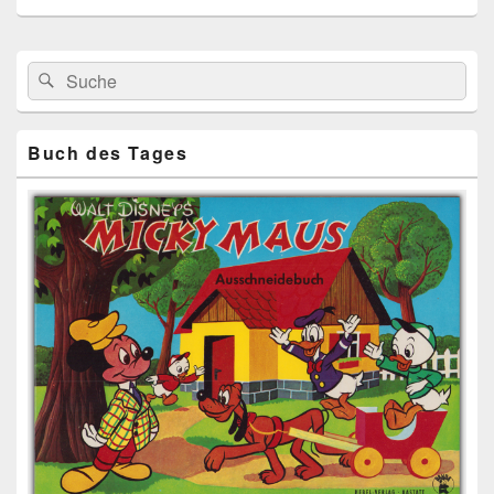
Primärer
Search
Suche
Seitenleisten
for:
Widget-
Bereich
Buch des Tages