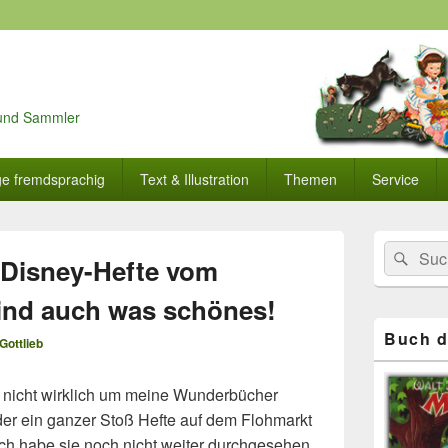
r und Sammler
ge fremdsprachig
Text & Illustration
Themen
Service
Primärer
Search
Suc
Seitenleisten
 Disney-Hefte vom
for:
Widget-
Bereich
sind auch was schönes!
Buch d
Gottlieb
h nicht wirklich um meine Wunderbücher
er ein ganzer Stoß Hefte auf dem Flohmarkt
ch habe sie noch nicht weiter durchgesehen.