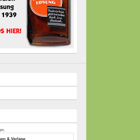
en.
onen & Verlage