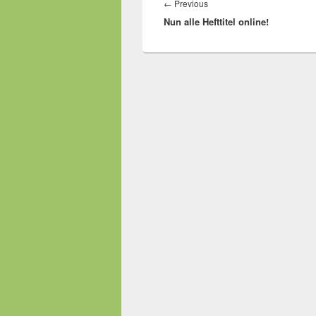
Previous
←
Previous
Nun alle Hefttitel online!
post: