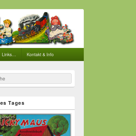
Links…
Kontakt & Info
he
es Tages