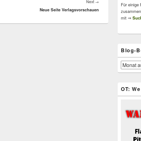
Next
Next
→
Für einige
Neue Seite Verlagsvorschauen
post:
zusammenge
mit ⇒
Such
Blog-B
Blog-
Beiträge
OT: We