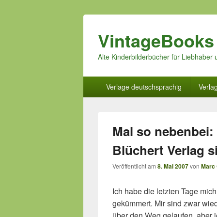
VintageBooks
Alte Kinderbilderbücher für Liebhabe
Hauptmenü
Verlage deutschsprachig
Verla
Mal so nebenbei:
Blüchert Verlag 
Veröffentlicht am
8. Mai 2007
von
Marc 
Ich habe die letzten Tage mic
gekümmert. Mir sind zwar wied
über den Weg gelaufen, aber i