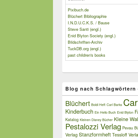
Pixibuch.de
Blüchert Bibliographie
I.N.D.U.C.K.S. / Bause
Steve Santi (engl.)
Enid Blyton Society (engl.)
Bildschriften-Archiv
TuckDB.org (engl.)
past children's books
Blog nach Schlagwörtern
Car
Blüchert
Boldi Heft
Carl Barks
Kinderbuch
F
Ein Hello Buch
Enid Blyton
Kleine Wal
Katalog
Kleinen Disney Bücher
Pestalozzi Verlag
Pevau Bü
Stanzformheft
Verlag
Tessloff Verl