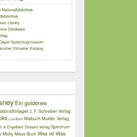
Nationalbibliothek
dbibliothek
ean Library
mics Database
rlag
s Depot Spielzeugmuseum
sruher Virtueller Katalog
sney
Ein goldenes
rationsförlaget
J. F. Schreiber Verlag
oks
Malbuch
Mulder Verlag
Luxi-Buch
Spectrum
rt & Engelbert Dessart Verlag
Was ist Was
s Micky Maus Buch