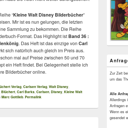
Reihe “
Kleine Walt Disney Bilderbücher
”
sen. Mir ist es nun gelungen, die letzten
meine Sammlung zu bekommen. Die Reihe
erbuch-Format. Das Highlight ist
Band 36 :
denkönig
. Das Heft ist das einzige von
Carl
kt sich natürlich auch gleich im Preis aus.
 schon mal auf Preise zwischen 50 und 70
Anfrag
ein Heft findet. Bei Gelegenheit stelle ich
ere Bilderbücher online.
Zur Zeit b
um das The
üchert Verlag
,
Carlsen Verlag
,
Walt Disney
,
t
Blüchert
,
Carl Barks
,
Carlsen
,
Disney
,
Kleine Walt
Alle Anfra
n
Marc Gottlieb
.
Permalink
Allerdings 
Anfragen e
Wenn es ei
gesendet w