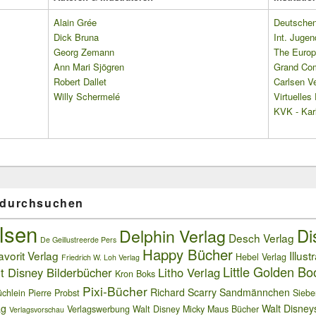
Alain Grée
Deutschen 
Dick Bruna
Int. Jugen
Georg Zemann
The Europ
Ann Mari Sjögren
Grand Co
Robert Dallet
Carlsen Ve
Willy Schermelé
Virtuelle
KVK - Karl
 durchsuchen
lsen
Delphin Verlag
Di
Desch Verlag
De Geillustreerde Pers
Happy Bücher
avorit Verlag
Illust
Hebel Verlag
Friedrich W. Loh Verlag
Little Golden Bo
t Disney Bilderbücher
Litho Verlag
Kron Boks
Pixi-Bücher
Richard Scarry
Sandmännchen
chlein
Pierre Probst
Siebe
ag
Walt Disney
Verlagswerbung
Walt Disney Micky Maus Bücher
Verlagsvorschau