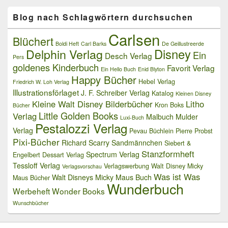
Blog nach Schlagwörtern durchsuchen
Carlsen
Blüchert
Boldi Heft
Carl Barks
De Geillustreerde
Delphin Verlag
Disney
Ein
Desch Verlag
Pers
goldenes Kinderbuch
Favorit Verlag
Ein Hello Buch
Enid Blyton
Happy Bücher
Hebel Verlag
Friedrich W. Loh Verlag
Illustrationsförlaget
J. F. Schreiber Verlag
Katalog
Kleinen Disney
Kleine Walt Disney Bilderbücher
Litho
Kron Boks
Bücher
Little Golden Books
Verlag
Malbuch
Mulder
Luxi-Buch
Pestalozzi Verlag
Verlag
Pevau Büchlein
Pierre Probst
Pixi-Bücher
Richard Scarry
Sandmännchen
Siebert &
Stanzformheft
Spectrum Verlag
Engelbert Dessart Verlag
Tessloff Verlag
Verlagswerbung
Walt Disney Micky
Verlagsvorschau
Was ist Was
Walt Disneys Micky Maus Buch
Maus Bücher
Wunderbuch
Werbeheft
Wonder Books
Wunschbücher