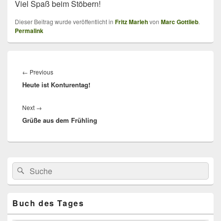
Viel Spaß beim Stöbern!
Dieser Beitrag wurde veröffentlicht in
Fritz Marleh
von
Marc Gottlieb
.
Permalink
Beitragsnavigation
Previous
←
Previous
Heute ist Konturentag!
post:
Next
Next
→
Grüße aus dem Frühling
post:
Primärer
Search
Suche
Seitenleisten
for:
Widget-
Bereich
Buch des Tages