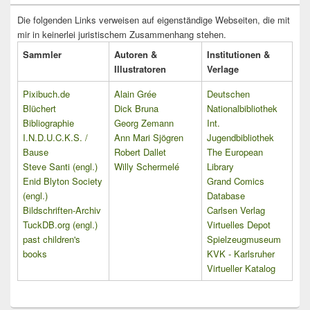
Die folgenden Links verweisen auf eigenständige Webseiten, die mit
mir in keinerlei juristischem Zusammenhang stehen.
Sammler
Autoren &
Institutionen &
Illustratoren
Verlage
Pixibuch.de
Alain Grée
Deutschen
Blüchert
Dick Bruna
Nationalbibliothek
Bibliographie
Georg Zemann
Int.
I.N.D.U.C.K.S. /
Ann Mari Sjögren
Jugendbibliothek
Bause
Robert Dallet
The European
Steve Santi (engl.)
Willy Schermelé
Library
Enid Blyton Society
Grand Comics
(engl.)
Database
Bildschriften-Archiv
Carlsen Verlag
TuckDB.org (engl.)
Virtuelles Depot
past children's
Spielzeugmuseum
books
KVK - Karlsruher
Virtueller Katalog