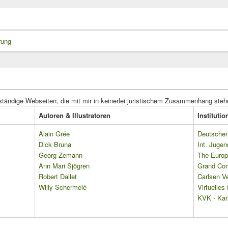
rung
ständige Webseiten, die mit mir in keinerlei juristischem Zusammenhang steh
Autoren & Illustratoren
Instituti
Alain Grée
Deutschen 
Dick Bruna
Int. Jugen
Georg Zemann
The Europ
Ann Mari Sjögren
Grand Co
Robert Dallet
Carlsen Ve
Willy Schermelé
Virtuelle
KVK - Karl