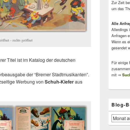
Zur Zeit b
um das The
Alle Anfra
Allerdings 
Anfragen e
öffnet – rechts geöffnet
Wenn es ei
gesendet w
erer Titel ist im Katalog der deutschen
Für einige
zusammenge
rbeausgabe der “Bremer Stadtmusikanten”.
mit ⇒
Such
nzseitige Werbung von
Schuh-Kiefer
aus
Blog-B
Blog-
Beiträge