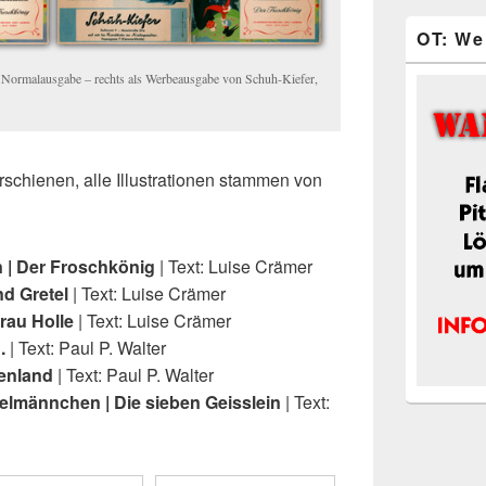
OT: We
 Normalausgabe – rechts als Werbeausgabe von Schuh-Kiefer,
erschienen, alle Illustrationen stammen von
 | Der Froschkönig
| Text: Luise Crämer
d Gretel
| Text: Luise Crämer
rau Holle
| Text: Luise Crämer
N.
| Text: Paul P. Walter
fenland
| Text: Paul P. Walter
elmännchen | Die sieben Geisslein
| Text: