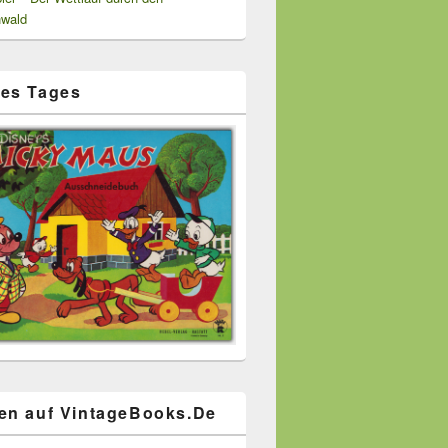
wald
es Tages
en auf VintageBooks.De