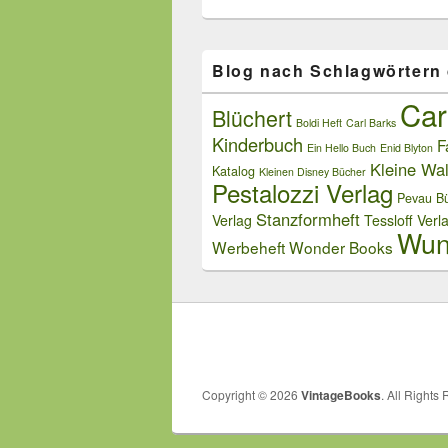
Blog nach Schlagwörtern
Car
Blüchert
Boldi Heft
Carl Barks
Kinderbuch
F
Ein Hello Buch
Enid Blyton
Kleine Wal
Katalog
Kleinen Disney Bücher
Pestalozzi Verlag
Pevau Bü
Stanzformheft
Verlag
Tessloff Verl
Wun
Werbeheft
Wonder Books
Copyright © 2026
VintageBooks
. All Rights