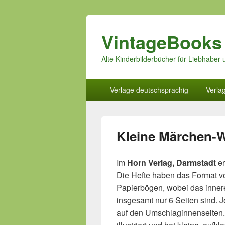
VintageBooks
Alte Kinderbilderbücher für Liebhabe
Hauptmenü
Verlage deutschsprachig
Verla
Kleine Märchen-
Im
Horn Verlag, Darmstadt
er
Die Hefte haben das Format v
Papierbögen, wobei das innere
insgesamt nur 6 Seiten sind. J
auf den Umschlaginnenseiten. 