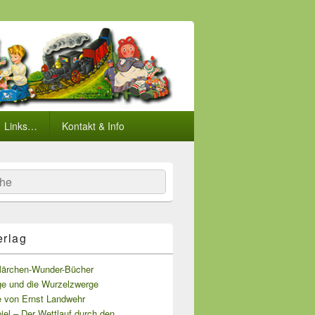
Links…
Kontakt & Info
he
erlag
Märchen-Wunder-Bücher
ge und die Wurzelzwerge
e von Ernst Landwehr
iel – Der Wettlauf durch den