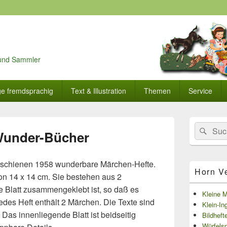
r und Sammler
ge fremdsprachig
Text & Illustration
Themen
Service
Primärer
Search
Suc
Seitenleisten
Wunder-Bücher
for:
Widget-
Bereich
schienen 1958 wunderbare Märchen-Hefte.
Horn V
on 14 x 14 cm. Sie bestehen aus 2
 Blatt zusammengeklebt ist, so daß es
Kleine 
edes Heft enthält 2 Märchen. Die Texte sind
Klein-In
Das innenliegende Blatt ist beidseitig
Bildheft
Würfelsp