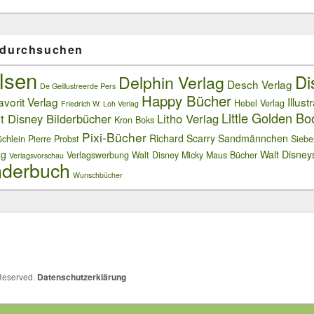
 durchsuchen
lsen
Delphin Verlag
Di
Desch Verlag
De Geillustreerde Pers
Happy Bücher
avorit Verlag
Illust
Hebel Verlag
Friedrich W. Loh Verlag
Little Golden Bo
t Disney Bilderbücher
Litho Verlag
Kron Boks
Pixi-Bücher
Richard Scarry
Sandmännchen
chlein
Pierre Probst
Siebe
ag
Walt Disney
Verlagswerbung
Walt Disney Micky Maus Bücher
Verlagsvorschau
derbuch
Wunschbücher
 Reserved.
Datenschutzerklärung