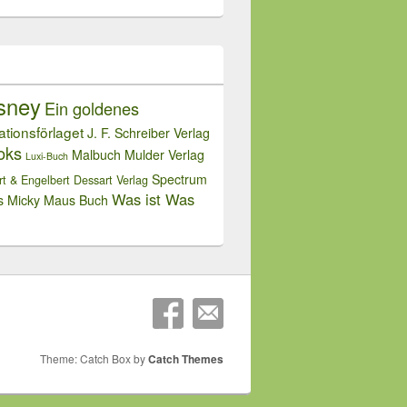
sney
Ein goldenes
rationsförlaget
J. F. Schreiber Verlag
oks
Malbuch
Mulder Verlag
Luxi-Buch
Spectrum
rt & Engelbert Dessart Verlag
Was ist Was
s Micky Maus Buch
Theme: Catch Box by
Catch Themes