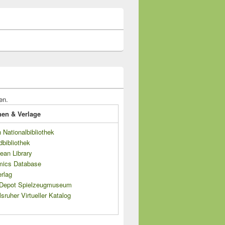
en.
onen & Verlage
Nationalbibliothek
dbibliothek
ean Library
mics Database
rlag
s Depot Spielzeugmuseum
sruher Virtueller Katalog