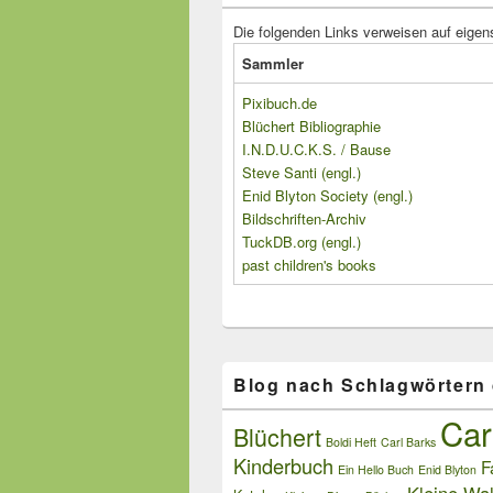
Die folgenden Links verweisen auf eigen
Sammler
Pixibuch.de
Blüchert Bibliographie
I.N.D.U.C.K.S. / Bause
Steve Santi (engl.)
Enid Blyton Society (engl.)
Bildschriften-Archiv
TuckDB.org (engl.)
past children's books
Blog nach Schlagwörtern
Car
Blüchert
Boldi Heft
Carl Barks
Kinderbuch
F
Ein Hello Buch
Enid Blyton
Kleine Wal