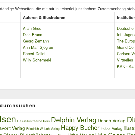
ständige Webseiten, die mit mir in keinerlei juristischem Zusammenhang steh
Autoren & Illustratoren
Instituti
Alain Grée
Deutschen 
Dick Bruna
Int. Jugen
Georg Zemann
The Europ
Ann Mari Sjögren
Grand Co
Robert Dallet
Carlsen Ve
Willy Schermelé
Virtuelle
KVK - Karl
 durchsuchen
lsen
Delphin Verlag
Di
Desch Verlag
De Geillustreerde Pers
Happy Bücher
avorit Verlag
Illust
Hebel Verlag
Friedrich W. Loh Verlag
Little Golden Bo
t Disney Bilderbücher
Litho Verlag