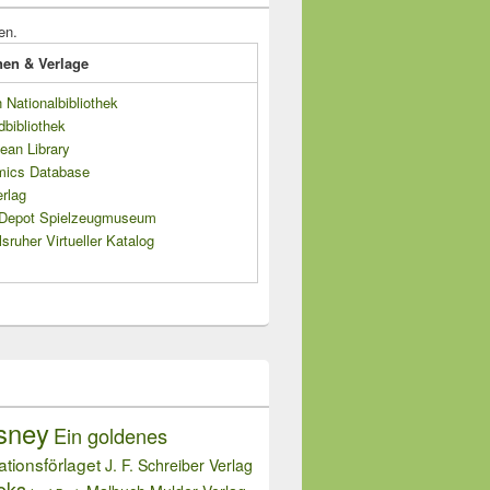
en.
onen & Verlage
Nationalbibliothek
dbibliothek
ean Library
mics Database
rlag
s Depot Spielzeugmuseum
sruher Virtueller Katalog
sney
Ein goldenes
rationsförlaget
J. F. Schreiber Verlag
oks