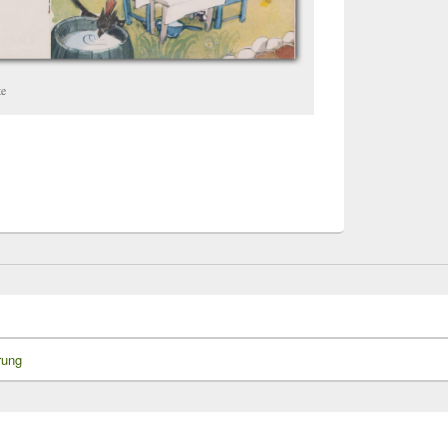
te
rung