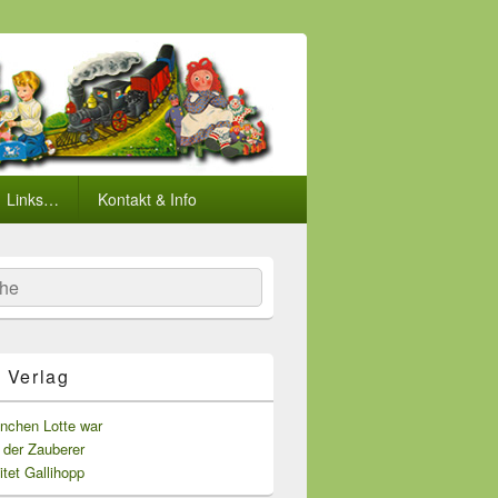
Links…
Kontakt & Info
he
 Verlag
inchen Lotte war
 der Zauberer
itet Gallihopp