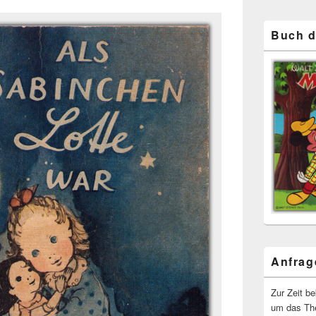
Buch d
Anfrag
Zur Zeit b
um das The