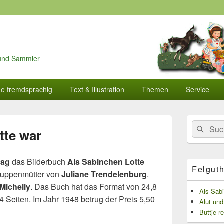
r und Sammler
ge fremdsprachig
Text & Illustration
Themen
Service
Primärer
Search
Suc
Seitenleisten
tte war
for:
Widget-
Bereich
lag
das Bilderbuch
Als Sabinchen Lotte
Felguth
 Puppenmütter von
Juliane Trendelenburg
.
Michelly
. Das Buch hat das Format von 24,8
Als Sab
4 Seiten. Im Jahr 1948 betrug der Preis 5,50
Alut und
Buttje re