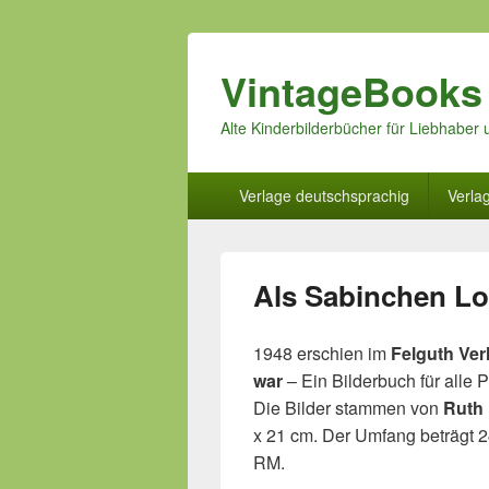
VintageBooks
Alte Kinderbilderbücher für Liebhabe
Hauptmenü
Verlage deutschsprachig
Verla
Als Sabinchen Lo
1948 erschien im
Felguth Ver
war
– Ein Bilderbuch für alle
Die Bilder stammen von
Ruth 
x 21 cm. Der Umfang beträgt 2
RM.