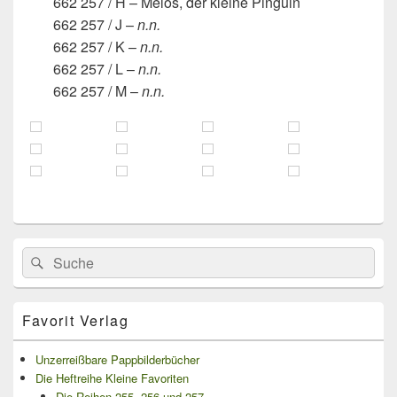
662 257 / H – Melos, der kleine Pinguin
662 257 / J –
n.n.
662 257 / K –
n.n.
662 257 / L –
n.n.
662 257 / M –
n.n.
Primärer
Search
Suche
Seitenleisten
for:
Widget-
Bereich
Favorit Verlag
Unzerreißbare Pappbilderbücher
Die Heftreihe Kleine Favoriten
Die Reihen 255, 256 und 257