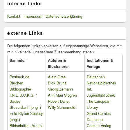
interne Links
Kontakt
|
Impressum
|
Datenschutzerklärung
externe Links
Die folgenden Links verweisen auf eigenständige Webseiten, die mit
mir in keinerlei juristischem Zusammenhang stehen.
Sammler
Autoren &
Institutionen &
Illustratoren
Verlage
Pixibuch.de
Alain Grée
Deutschen
Blüchert
Dick Bruna
Nationalbibliothek
Bibliographie
Georg Zemann
Int.
I.N.D.U.C.K.S. /
Ann Mari Sjögren
Jugendbibliothek
Bause
Robert Dallet
The European
Steve Santi (engl.)
Willy Schermelé
Library
Enid Blyton Society
Grand Comics
(engl.)
Database
Bildschriften-Archiv
Carlsen Verlag