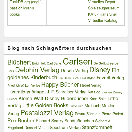
TuckDB.org (engl.)
Virtuelles Depot
past children's
Spielzeugmuseum
books
KVK - Karlsruher
Virtueller Katalog
Blog nach Schlagwörtern durchsuchen
Carlsen
Blüchert
Boldi Heft
Carl Barks
De Geillustreerde
Delphin Verlag
Disney
Ein
Desch Verlag
Pers
goldenes Kinderbuch
Favorit Verlag
Ein Hello Buch
Enid Blyton
Happy Bücher
Hebel Verlag
Friedrich W. Loh Verlag
Illustrationsförlaget
J. F. Schreiber Verlag
Katalog
Kleinen Disney
Kleine Walt Disney Bilderbücher
Litho
Kron Boks
Bücher
Little Golden Books
Verlag
Malbuch
Mulder
Luxi-Buch
Pestalozzi Verlag
Verlag
Pevau Büchlein
Pierre Probst
Pixi-Bücher
Richard Scarry
Sandmännchen
Siebert &
Stanzformheft
Spectrum Verlag
Engelbert Dessart Verlag