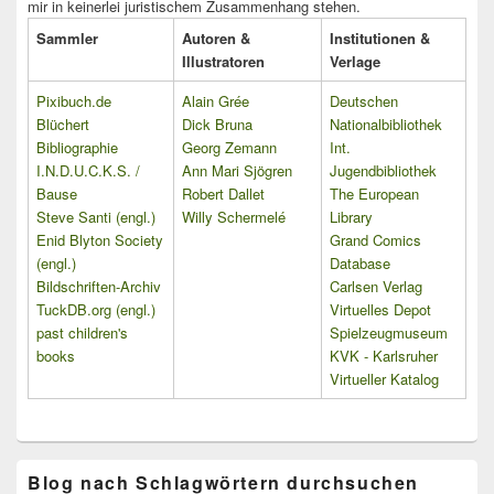
mir in keinerlei juristischem Zusammenhang stehen.
Sammler
Autoren &
Institutionen &
Illustratoren
Verlage
Pixibuch.de
Alain Grée
Deutschen
Blüchert
Dick Bruna
Nationalbibliothek
Bibliographie
Georg Zemann
Int.
I.N.D.U.C.K.S. /
Ann Mari Sjögren
Jugendbibliothek
Bause
Robert Dallet
The European
Steve Santi (engl.)
Willy Schermelé
Library
Enid Blyton Society
Grand Comics
(engl.)
Database
Bildschriften-Archiv
Carlsen Verlag
TuckDB.org (engl.)
Virtuelles Depot
past children's
Spielzeugmuseum
books
KVK - Karlsruher
Virtueller Katalog
Blog nach Schlagwörtern durchsuchen