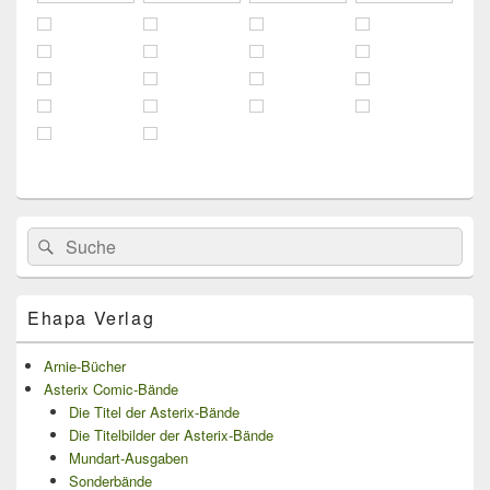
Primärer
Search
Suche
Seitenleisten
for:
Widget-
Bereich
Ehapa Verlag
Arnie-Bücher
Asterix Comic-Bände
Die Titel der Asterix-Bände
Die Titelbilder der Asterix-Bände
Mundart-Ausgaben
Sonderbände