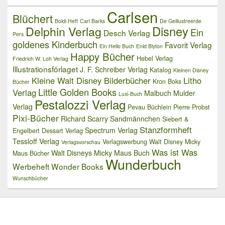
Carlsen
Blüchert
Boldi Heft
Carl Barks
De Geillustreerde
Delphin Verlag
Disney
Ein
Desch Verlag
Pers
goldenes Kinderbuch
Favorit Verlag
Ein Hello Buch
Enid Blyton
Happy Bücher
Hebel Verlag
Friedrich W. Loh Verlag
Illustrationsförlaget
J. F. Schreiber Verlag
Katalog
Kleinen Disney
Kleine Walt Disney Bilderbücher
Litho
Kron Boks
Bücher
Little Golden Books
Verlag
Malbuch
Mulder
Luxi-Buch
Pestalozzi Verlag
Verlag
Pevau Büchlein
Pierre Probst
Pixi-Bücher
Richard Scarry
Sandmännchen
Siebert &
Stanzformheft
Spectrum Verlag
Engelbert Dessart Verlag
Tessloff Verlag
Verlagswerbung
Walt Disney Micky
Verlagsvorschau
Was ist Was
Walt Disneys Micky Maus Buch
Maus Bücher
Wunderbuch
Werbeheft
Wonder Books
Wunschbücher