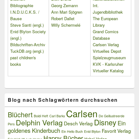
Bibliographie
Georg Zemann
Int.
I.N.D.U.C.K.S. /
Ann Mari Sjögren
Jugendbibliothek
Bause
Robert Dallet
The European
Steve Santi (engl.)
Willy Schermelé
Library
Enid Blyton Society
Grand Comics
(engl.)
Database
Bildschriften-Archiv
Carlsen Verlag
TuckDB.org (engl.)
Virtuelles Depot
past children's
Spielzeugmuseum
books
KVK - Karlsruher
Virtueller Katalog
Blog nach Schlagwörtern durchsuchen
Carlsen
Blüchert
Boldi Heft
Carl Barks
De Geillustreerde
Delphin Verlag
Disney
Ein
Desch Verlag
Pers
goldenes Kinderbuch
Favorit Verlag
Ein Hello Buch
Enid Blyton
Happy Bücher