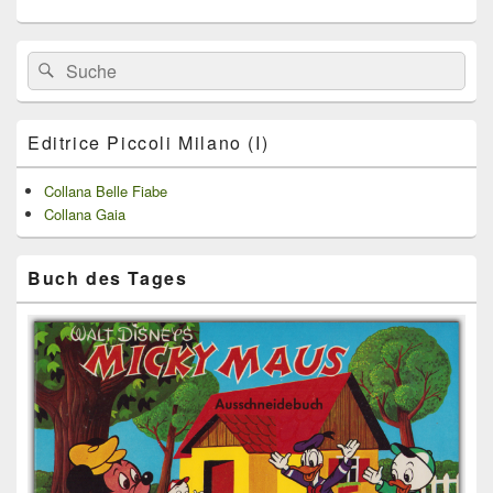
Primärer
Search
Suche
Seitenleisten
for:
Widget-
Bereich
Editrice Piccoli Milano (I)
Collana Belle Fiabe
Collana Gaia
Buch des Tages