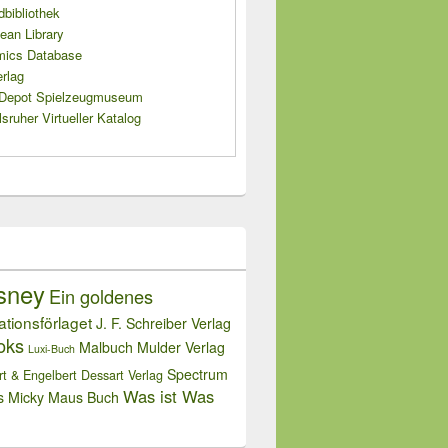
dbibliothek
ean Library
mics Database
rlag
s Depot Spielzeugmuseum
sruher Virtueller Katalog
sney
Ein goldenes
rationsförlaget
J. F. Schreiber Verlag
oks
Malbuch
Mulder Verlag
Luxi-Buch
Spectrum
rt & Engelbert Dessart Verlag
Was ist Was
s Micky Maus Buch