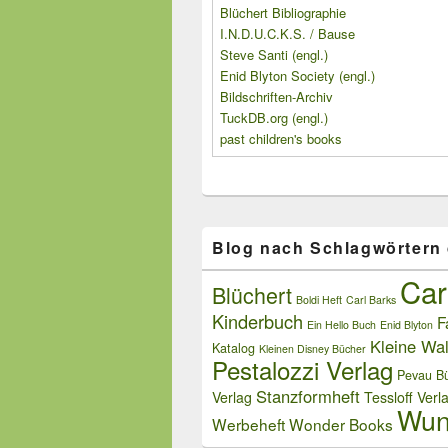
Blüchert Bibliographie
I.N.D.U.C.K.S. / Bause
Steve Santi (engl.)
Enid Blyton Society (engl.)
Bildschriften-Archiv
TuckDB.org (engl.)
past children's books
Blog nach Schlagwörtern
Car
Blüchert
Boldi Heft
Carl Barks
Kinderbuch
F
Ein Hello Buch
Enid Blyton
Kleine Wal
Katalog
Kleinen Disney Bücher
Pestalozzi Verlag
Pevau Bü
Stanzformheft
Verlag
Tessloff Verl
Wun
Werbeheft
Wonder Books