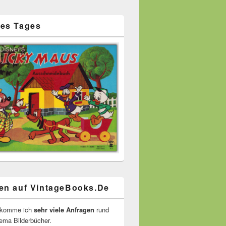
es Tages
en auf VintageBooks.De
ekomme ich
sehr viele Anfragen
rund
ma Bilderbücher.