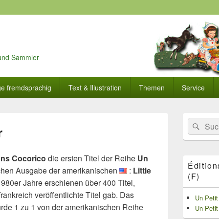
r und Sammler
ge fremdsprachig
Text & Illustration
Themen
Service
Primärer
Search
Suc
Seitenleisten
r
for:
Widget-
Bereich
ons Cocorico
die ersten Titel der Reihe
Un
Édition
ischen Ausgabe der amerikanischen
:
Little
(F)
 1980er Jahre erschienen über 400 Titel,
rankreich veröffentlichte Titel gab. Das
Un Petit
urde 1 zu 1 von der amerikanischen Reihe
Un Petit