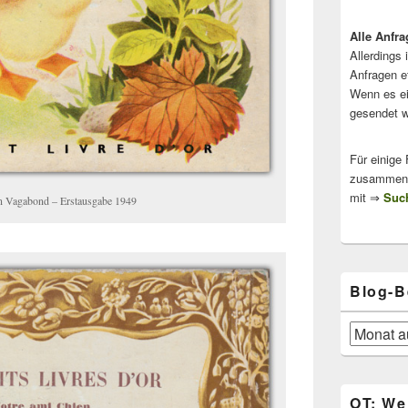
Alle Anfra
Allerdings 
Anfragen e
Wenn es ei
gesendet w
Für einige
zusammenge
mit ⇒
Such
ton Vagabond – Erstausgabe 1949
Blog-B
Blog-
Beiträge
OT: We