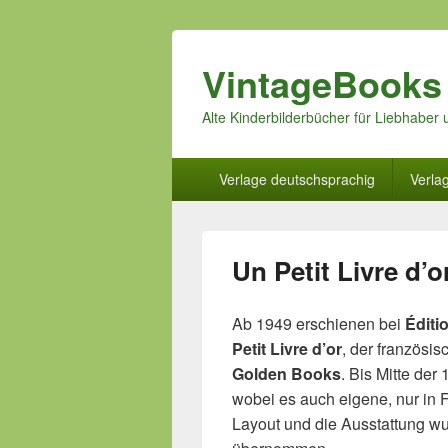
VintageBooks
Alte Kinderbilderbücher für Liebhabe
Hauptmenü
Verlage deutschsprachig
Verla
Un Petit Livre d’o
Ab 1949 erschienen bei
Éditi
Petit Livre d’or
, der französ
Golden Books
. Bis Mitte der
wobei es auch eigene, nur in F
Layout und die Ausstattung w