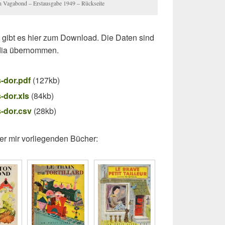
ton Vagabond – Erstausgabe 1949 – Rückseite
l gibt es hier zum Download. Die Daten sind
edia übernommen.
s-dor.pdf
(127kb)
-dor.xls
(84kb)
s-dor.csv
(28kb)
der mir vorliegenden Bücher: