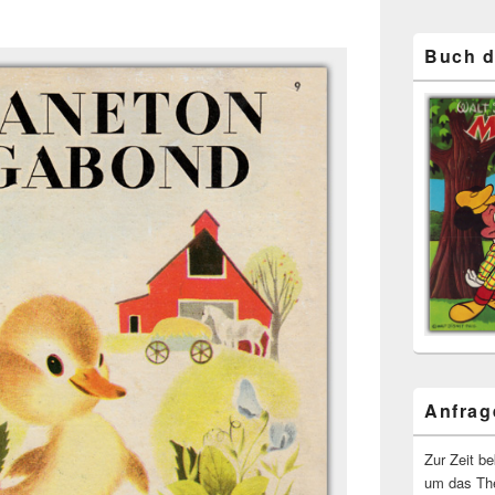
Buch d
Anfrag
Zur Zeit b
um das The