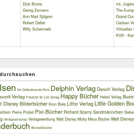
Dick Bruna
Int. Jugen
Georg Zemann
The Europ
Ann Mari Sjögren
Grand Co
Robert Dallet
Carlsen Ve
Willy Schermelé
Virtuelle
KVK - Karl
 durchsuchen
lsen
Delphin Verlag
Di
Desch Verlag
De Geillustreerde Pers
Happy Bücher
avorit Verlag
Illust
Hebel Verlag
Friedrich W. Loh Verlag
Little Golden Bo
t Disney Bilderbücher
Litho Verlag
Kron Boks
Pixi-Bücher
Richard Scarry
Sandmännchen
chlein
Pierre Probst
Siebe
ag
Walt Disney
Verlagswerbung
Walt Disney Micky Maus Bücher
Verlagsvorschau
derbuch
Wunschbücher