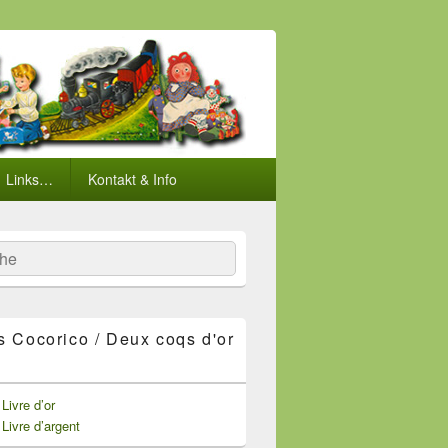
Links…
Kontakt & Info
he
s Cocorico / Deux coqs d'or
 Livre d’or
 Livre d’argent