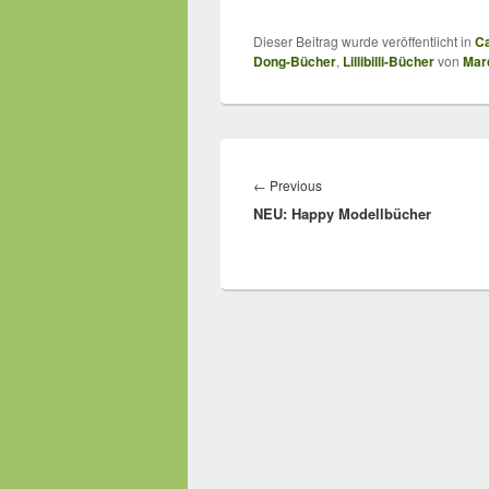
Dieser Beitrag wurde veröffentlicht in
Ca
Dong-Bücher
,
Lillibilli-Bücher
von
Marc
Beitragsnavigation
Previous
←
Previous
NEU: Happy Modellbücher
post: