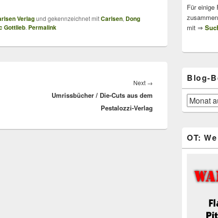
Für einige
zusammenge
rlsen Verlag
und gekennzeichnet mit
Carlsen
,
Dong
mit ⇒
Such
 Gottlieb
.
Permalink
Blog-B
Next
Next
→
Umrissbücher / Die-Cuts aus dem
post:
Blog-
Pestalozzi-Verlag
Beiträge
OT: We