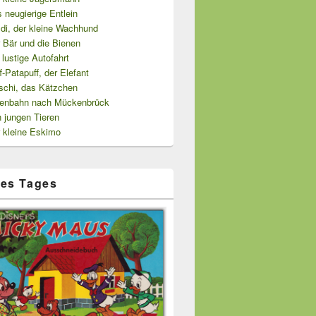
 neugierige Entlein
di, der kleine Wachhund
 Bär und die Bienen
 lustige Autofahrt
f-Patapuff, der Elefant
schi, das Kätzchen
senbahn nach Mückenbrück
 jungen Tieren
r kleine Eskimo
es Tages