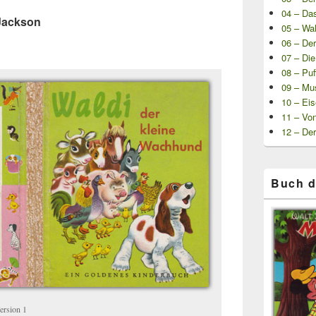
04 – Das
Jackson
05 – Wal
06 – Der
07 – Die
08 – Puf
09 – Mu
10 – Ei
11 – Von
12 – De
Buch d
ersion 1