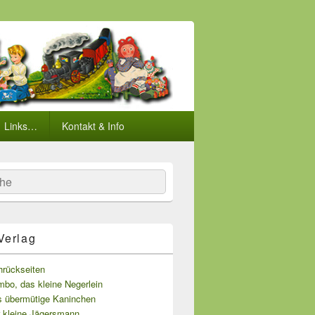
Links…
Kontakt & Info
he
Verlag
hrückseiten
bo, das kleine Negerlein
s übermütige Kaninchen
r kleine Jägersmann