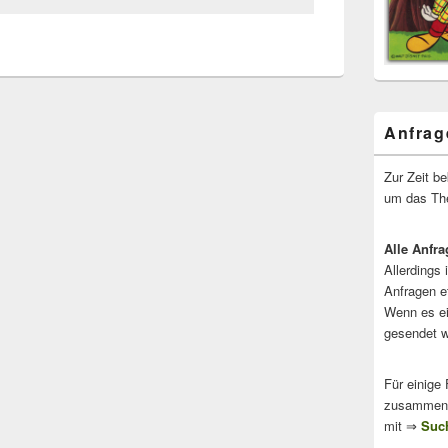
Anfrag
Zur Zeit b
um das The
Alle Anfra
Allerdings 
Anfragen e
Wenn es ei
gesendet w
Für einige
zusammenge
mit ⇒
Such