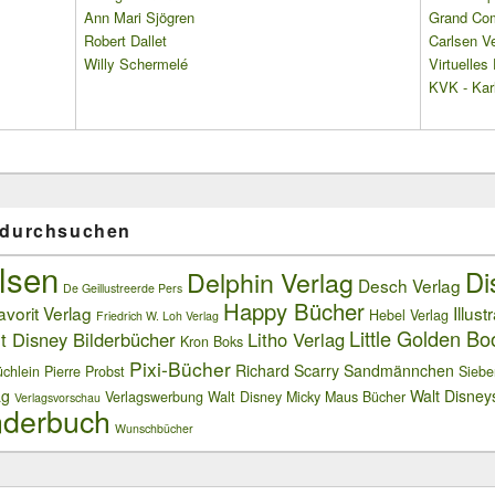
Ann Mari Sjögren
Grand Co
Robert Dallet
Carlsen Ve
Willy Schermelé
Virtuelle
KVK - Karl
 durchsuchen
lsen
Delphin Verlag
Di
Desch Verlag
De Geillustreerde Pers
Happy Bücher
avorit Verlag
Illust
Hebel Verlag
Friedrich W. Loh Verlag
Little Golden Bo
t Disney Bilderbücher
Litho Verlag
Kron Boks
Pixi-Bücher
Richard Scarry
Sandmännchen
chlein
Pierre Probst
Siebe
ag
Walt Disney
Verlagswerbung
Walt Disney Micky Maus Bücher
Verlagsvorschau
derbuch
Wunschbücher