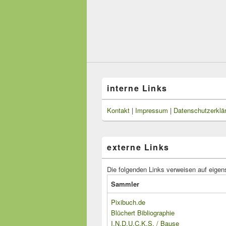
interne Links
Kontakt
|
Impressum
|
Datenschutzerklä
externe Links
Die folgenden Links verweisen auf eigen
Sammler
Pixibuch.de
Blüchert Bibliographie
I.N.D.U.C.K.S. / Bause