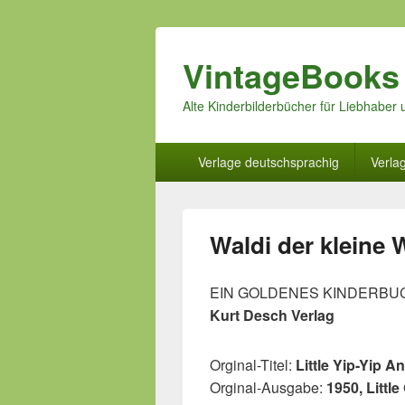
VintageBooks
Alte Kinderbilderbücher für Liebhabe
Hauptmenü
Verlage deutschsprachig
Verla
Waldi der kleine
EIN GOLDENES KINDERBU
Kurt Desch Verlag
Orginal-Titel:
Little Yip-Yip A
Orginal-Ausgabe:
1950, Littl