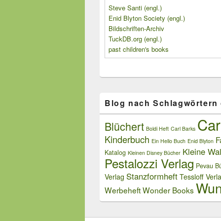
Steve Santi (engl.)
Enid Blyton Society (engl.)
Bildschriften-Archiv
TuckDB.org (engl.)
past children's books
Blog nach Schlagwörtern
Car
Blüchert
Boldi Heft
Carl Barks
Kinderbuch
F
Ein Hello Buch
Enid Blyton
Kleine Wal
Katalog
Kleinen Disney Bücher
Pestalozzi Verlag
Pevau Bü
Stanzformheft
Verlag
Tessloff Verl
Wun
Werbeheft
Wonder Books