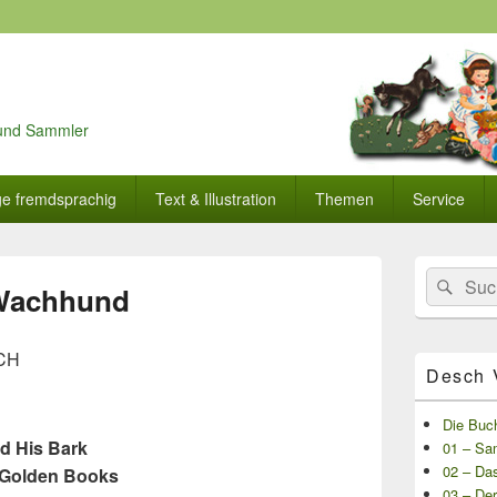
r und Sammler
ge fremdsprachig
Text & Illustration
Themen
Service
Primärer
Search
Suc
Seitenleisten
 Wachhund
for:
Widget-
Bereich
CH
Desch 
Die Buc
nd His Bark
01 – Sam
02 – Da
e Golden Books
03 – De