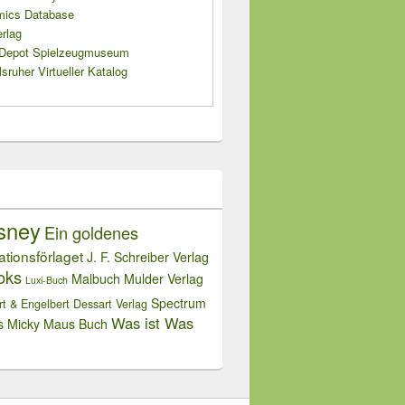
mics Database
rlag
s Depot Spielzeugmuseum
sruher Virtueller Katalog
sney
Ein goldenes
rationsförlaget
J. F. Schreiber Verlag
oks
Malbuch
Mulder Verlag
Luxi-Buch
Spectrum
rt & Engelbert Dessart Verlag
Was ist Was
s Micky Maus Buch