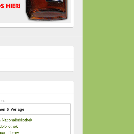
en.
onen & Verlage
Nationalbibliothek
dbibliothek
ean Library