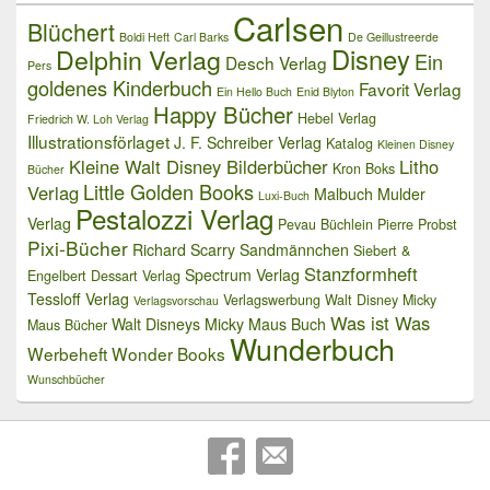
Carlsen
Blüchert
Boldi Heft
Carl Barks
De Geillustreerde
Delphin Verlag
Disney
Ein
Desch Verlag
Pers
goldenes Kinderbuch
Favorit Verlag
Ein Hello Buch
Enid Blyton
Happy Bücher
Hebel Verlag
Friedrich W. Loh Verlag
Illustrationsförlaget
J. F. Schreiber Verlag
Katalog
Kleinen Disney
Kleine Walt Disney Bilderbücher
Litho
Kron Boks
Bücher
Little Golden Books
Verlag
Malbuch
Mulder
Luxi-Buch
Pestalozzi Verlag
Verlag
Pevau Büchlein
Pierre Probst
Pixi-Bücher
Richard Scarry
Sandmännchen
Siebert &
Stanzformheft
Spectrum Verlag
Engelbert Dessart Verlag
Tessloff Verlag
Verlagswerbung
Walt Disney Micky
Verlagsvorschau
Was ist Was
Walt Disneys Micky Maus Buch
Maus Bücher
Wunderbuch
Werbeheft
Wonder Books
Wunschbücher