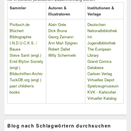
Sammler
Autoren &
Institutionen &
Illustratoren
Verlage
Pixibuch.de
Alain Grée
Deutschen
Blüchert
Dick Bruna
Nationalbibliothek
Bibliographie
Georg Zemann
Int.
I.N.D.U.C.K.S. /
Ann Mari Sjögren
Jugendbibliothek
Bause
Robert Dallet
The European
Steve Santi (engl.)
Willy Schermelé
Library
Enid Blyton Society
Grand Comics
(engl.)
Database
Bildschriften-Archiv
Carlsen Verlag
TuckDB.org (engl.)
Virtuelles Depot
past children's
Spielzeugmuseum
books
KVK - Karlsruher
Virtueller Katalog
Blog nach Schlagwörtern durchsuchen