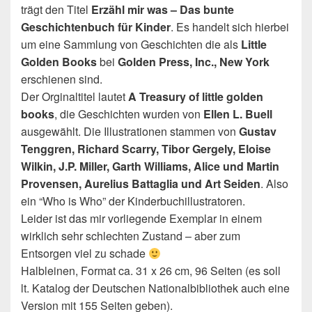
trägt den Titel
Erzähl mir was – Das bunte
Geschichtenbuch für Kinder
. Es handelt sich hierbei
um eine Sammlung von Geschichten die als
Little
Golden Books
bei
Golden Press, Inc., New York
erschienen sind.
Der Orginaltitel lautet
A Treasury of little golden
books
, die Geschichten wurden von
Ellen L. Buell
ausgewählt. Die Illustrationen stammen von
Gustav
Tenggren, Richard Scarry, Tibor Gergely, Eloise
Wilkin, J.P. Miller, Garth Williams, Alice und Martin
Provensen, Aurelius Battaglia und Art Seiden
. Also
ein “Who is Who” der Kinderbuchillustratoren.
Leider ist das mir vorliegende Exemplar in einem
wirklich sehr schlechten Zustand – aber zum
Entsorgen viel zu schade
Halbleinen, Format ca. 31 x 26 cm, 96 Seiten (es soll
lt. Katalog der Deutschen Nationalbibliothek auch eine
Version mit 155 Seiten geben).