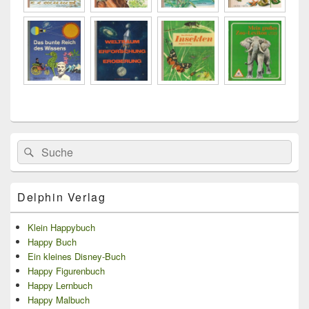
Primärer
Search
Suche
Seitenleisten
for:
Widget-
Bereich
Delphin Verlag
Klein Happybuch
Happy Buch
Ein kleines Disney-Buch
Happy Figurenbuch
Happy Lernbuch
Happy Malbuch