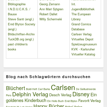
Bibliographie
Georg Zemann
Int.
I.N.D.U.C.K.S. /
Ann Mari Sjögren
Jugendbibliothek
Bause
Robert Dallet
The European
Steve Santi (engl.)
Willy Schermelé
Library
Enid Blyton Society
Grand Comics
(engl.)
Database
Bildschriften-Archiv
Carlsen Verlag
TuckDB.org (engl.)
Virtuelles Depot
past children's
Spielzeugmuseum
books
KVK - Karlsruher
Virtueller Katalog
Blog nach Schlagwörtern durchsuchen
Carlsen
Blüchert
Boldi Heft
Carl Barks
De Geillustreerde
Delphin Verlag
Disney
Ein
Desch Verlag
Pers
goldenes Kinderbuch
Favorit Verlag
Ein Hello Buch
Enid Blyton
Happy Bücher
Hebel Verlag
Friedrich W. Loh Verlag