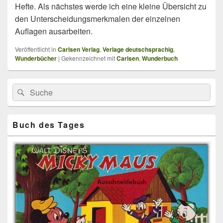
Hefte. Als nächstes werde ich eine kleine Übersicht zu
den Unterscheidungsmerkmalen der einzelnen
Auflagen ausarbeiten.
Veröffentlicht in
Carlsen Verlag
,
Verlage deutschsprachig
,
Wunderbücher
|
Gekennzeichnet mit
Carlsen
,
Wunderbuch
Primärer
Search
Suche
Seitenleisten
for:
Widget-
Bereich
Buch des Tages