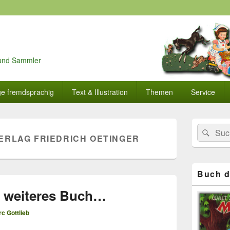
r und Sammler
ge fremdsprachig
Text & Illustration
Themen
Service
Primärer
Search
Suc
Seitenleisten
ERLAG FRIEDRICH OETINGER
for:
Widget-
Bereich
Buch d
in weiteres Buch…
c Gottlieb