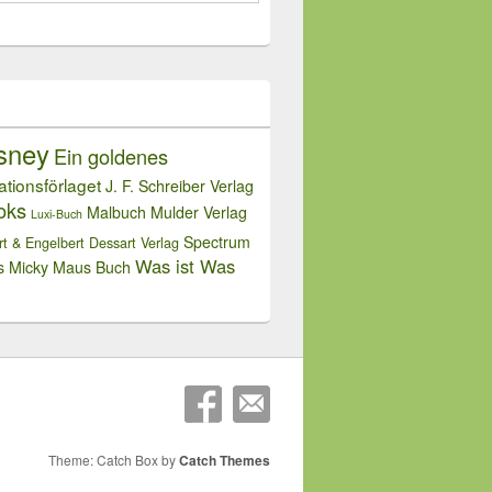
sney
Ein goldenes
rationsförlaget
J. F. Schreiber Verlag
oks
Malbuch
Mulder Verlag
Luxi-Buch
Spectrum
rt & Engelbert Dessart Verlag
Was ist Was
s Micky Maus Buch
Theme: Catch Box by
Catch Themes