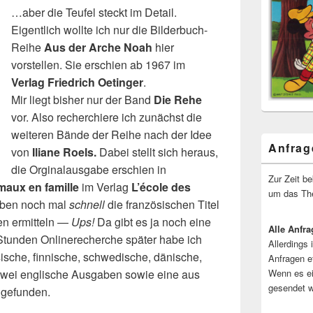
…aber die Teufel steckt im Detail.
Eigentlich wollte ich nur die Bilderbuch-
Reihe
Aus der Arche Noah
hier
vorstellen. Sie erschien ab 1967 im
Verlag Friedrich Oetinger
.
Mir liegt bisher nur der Band
Die Rehe
vor. Also recherchiere ich zunächst die
weiteren Bände der Reihe nach der Idee
Anfrag
von
Iliane Roels.
Dabei stellt sich heraus,
die Orginalausgabe erschien in
Zur Zeit b
maux en famille
im Verlag
L’école des
um das The
 eben noch mal
schnell
die französischen Titel
n ermitteln —
Ups!
Da gibt es ja noch eine
Alle Anfra
 Stunden Onlinerecherche später habe ich
Allerdings 
ische, finnische, schwedische, dänische,
Anfragen e
 zwei englische Ausgaben sowie eine aus
Wenn es ei
gesendet w
gefunden.