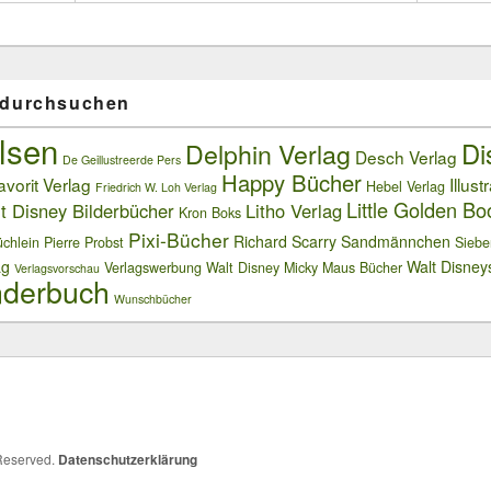
 durchsuchen
lsen
Delphin Verlag
Di
Desch Verlag
De Geillustreerde Pers
Happy Bücher
avorit Verlag
Illust
Hebel Verlag
Friedrich W. Loh Verlag
Little Golden Bo
t Disney Bilderbücher
Litho Verlag
Kron Boks
Pixi-Bücher
Richard Scarry
Sandmännchen
chlein
Pierre Probst
Siebe
ag
Walt Disney
Verlagswerbung
Walt Disney Micky Maus Bücher
Verlagsvorschau
derbuch
Wunschbücher
 Reserved.
Datenschutzerklärung