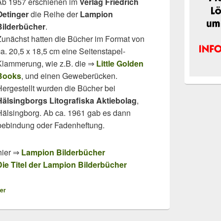
Ab 1957 erschienen im
Verlag Friedrich
Oetinger
die Reihe der
Lampion
Bilderbücher
.
Zunächst hatten die Bücher im Format von
ca. 20,5 x 18,5 cm eine Seitenstapel-
Klammerung, wie z.B. die ⇒
Little Golden
Books
, und einen Geweberücken.
Hergestellt wurden die Bücher bei
Hälsingborgs Litografiska Aktiebolag
,
Hälsingborg. Ab ca. 1961 gab es dann
bebindung oder Fadenheftung.
hier ⇒
Lampion Bilderbücher
Die Titel der Lampion Bilderbücher
ger