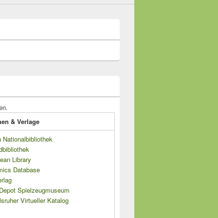
en.
onen & Verlage
Nationalbibliothek
dbibliothek
ean Library
mics Database
rlag
s Depot Spielzeugmuseum
sruher Virtueller Katalog