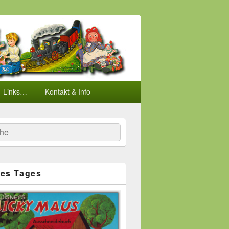
Links…
Kontakt & Info
he
es Tages