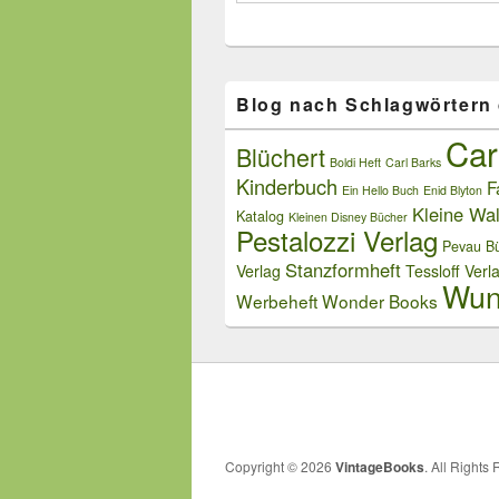
Blog nach Schlagwörtern
Car
Blüchert
Boldi Heft
Carl Barks
Kinderbuch
F
Ein Hello Buch
Enid Blyton
Kleine Wal
Katalog
Kleinen Disney Bücher
Pestalozzi Verlag
Pevau Bü
Stanzformheft
Verlag
Tessloff Verl
Wun
Werbeheft
Wonder Books
Copyright © 2026
VintageBooks
. All Rights