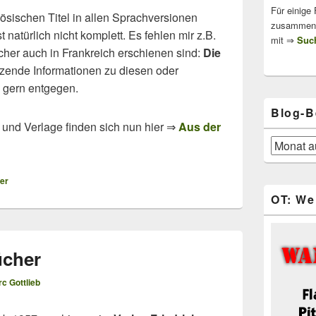
Für einige
nzösischen Titel in allen Sprachversionen
zusammenge
 natürlich nicht komplett. Es fehlen mir z.B.
mit ⇒
Such
cher auch in Frankreich erschienen sind:
Die
nzende Informationen zu diesen oder
 gern entgegen.
Blog-B
n und Verlage finden sich nun hier ⇒
Aus der
Blog-
Beiträge
ger
OT: We
ücher
c Gottlieb