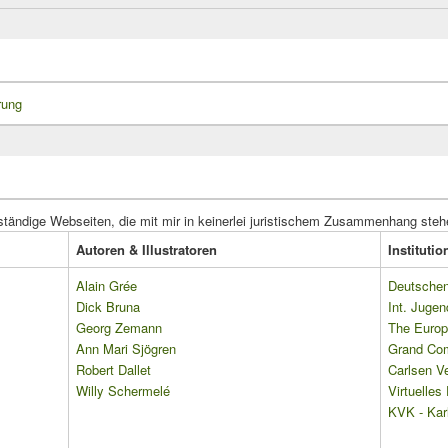
rung
ständige Webseiten, die mit mir in keinerlei juristischem Zusammenhang steh
Autoren & Illustratoren
Instituti
Alain Grée
Deutschen 
Dick Bruna
Int. Jugen
Georg Zemann
The Europ
Ann Mari Sjögren
Grand Co
Robert Dallet
Carlsen Ve
Willy Schermelé
Virtuelle
KVK - Karl