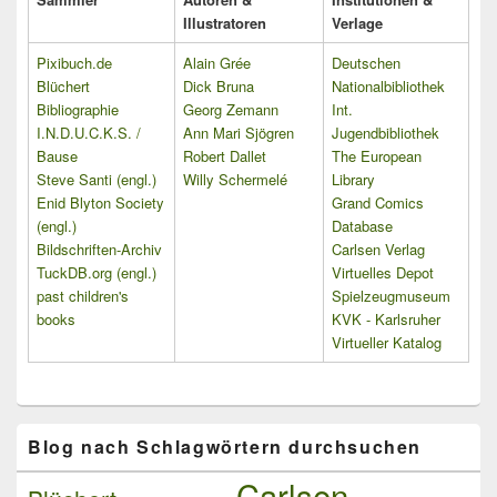
Illustratoren
Verlage
Pixibuch.de
Alain Grée
Deutschen
Blüchert
Dick Bruna
Nationalbibliothek
Bibliographie
Georg Zemann
Int.
I.N.D.U.C.K.S. /
Ann Mari Sjögren
Jugendbibliothek
Bause
Robert Dallet
The European
Steve Santi (engl.)
Willy Schermelé
Library
Enid Blyton Society
Grand Comics
(engl.)
Database
Bildschriften-Archiv
Carlsen Verlag
TuckDB.org (engl.)
Virtuelles Depot
past children's
Spielzeugmuseum
books
KVK - Karlsruher
Virtueller Katalog
Blog nach Schlagwörtern durchsuchen
Carlsen