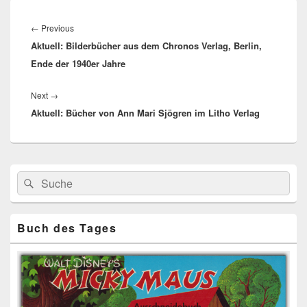
Beitragsnavigation
Previous
←
Previous
Aktuell: Bilderbücher aus dem Chronos Verlag, Berlin,
post:
Ende der 1940er Jahre
Next
Next
→
Aktuell: Bücher von Ann Mari Sjögren im Litho Verlag
post:
Primärer
Search
Suche
Seitenleisten
for:
Widget-
Bereich
Buch des Tages