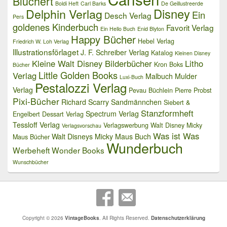
Blüchert
Boldi Heft
Carl Barks
De Geillustreerde
Delphin Verlag
Disney
Ein
Desch Verlag
Pers
goldenes Kinderbuch
Favorit Verlag
Ein Hello Buch
Enid Blyton
Happy Bücher
Hebel Verlag
Friedrich W. Loh Verlag
Illustrationsförlaget
J. F. Schreiber Verlag
Katalog
Kleinen Disney
Kleine Walt Disney Bilderbücher
Litho
Kron Boks
Bücher
Little Golden Books
Verlag
Malbuch
Mulder
Luxi-Buch
Pestalozzi Verlag
Verlag
Pevau Büchlein
Pierre Probst
Pixi-Bücher
Richard Scarry
Sandmännchen
Siebert &
Stanzformheft
Spectrum Verlag
Engelbert Dessart Verlag
Tessloff Verlag
Verlagswerbung
Walt Disney Micky
Verlagsvorschau
Was ist Was
Walt Disneys Micky Maus Buch
Maus Bücher
Wunderbuch
Werbeheft
Wonder Books
Wunschbücher
Copyright © 2026
VintageBooks
. All Rights Reserved.
Datenschutzerklärung