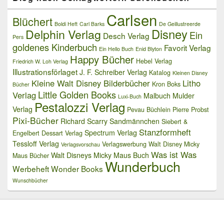
Carlsen
Blüchert
Boldi Heft
Carl Barks
De Geillustreerde
Delphin Verlag
Disney
Ein
Desch Verlag
Pers
goldenes Kinderbuch
Favorit Verlag
Ein Hello Buch
Enid Blyton
Happy Bücher
Hebel Verlag
Friedrich W. Loh Verlag
Illustrationsförlaget
J. F. Schreiber Verlag
Katalog
Kleinen Disney
Kleine Walt Disney Bilderbücher
Litho
Kron Boks
Bücher
Little Golden Books
Verlag
Malbuch
Mulder
Luxi-Buch
Pestalozzi Verlag
Verlag
Pevau Büchlein
Pierre Probst
Pixi-Bücher
Richard Scarry
Sandmännchen
Siebert &
Stanzformheft
Spectrum Verlag
Engelbert Dessart Verlag
Tessloff Verlag
Verlagswerbung
Walt Disney Micky
Verlagsvorschau
Was ist Was
Walt Disneys Micky Maus Buch
Maus Bücher
Wunderbuch
Werbeheft
Wonder Books
Wunschbücher