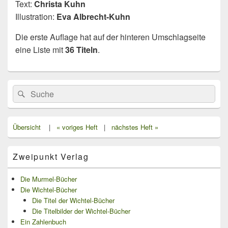
Text:
Christa Kuhn
Illustration:
Eva Albrecht-Kuhn
Die erste Auflage hat auf der hinteren Umschlagseite
eine Liste mit
36 Titeln
.
Primärer
Search
Suche
Seitenleisten
for:
Widget-
Bereich
Übersicht
|
« voriges Heft
|
nächstes Heft »
Zweipunkt Verlag
Die Murmel-Bücher
Die Wichtel-Bücher
Die Titel der Wichtel-Bücher
Die Titelbilder der Wichtel-Bücher
Ein Zahlenbuch