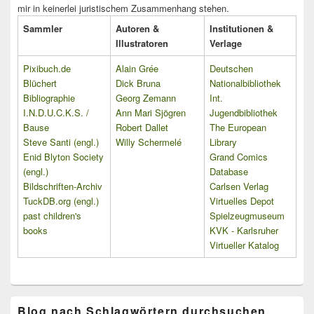
mir in keinerlei juristischem Zusammenhang stehen.
Sammler
Autoren &
Institutionen &
Illustratoren
Verlage
Pixibuch.de
Alain Grée
Deutschen
Blüchert
Dick Bruna
Nationalbibliothek
Bibliographie
Georg Zemann
Int.
I.N.D.U.C.K.S. /
Ann Mari Sjögren
Jugendbibliothek
Bause
Robert Dallet
The European
Steve Santi (engl.)
Willy Schermelé
Library
Enid Blyton Society
Grand Comics
(engl.)
Database
Bildschriften-Archiv
Carlsen Verlag
TuckDB.org (engl.)
Virtuelles Depot
past children's
Spielzeugmuseum
books
KVK - Karlsruher
Virtueller Katalog
Blog nach Schlagwörtern durchsuchen