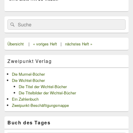
Primärer
Search
Suche
Seitenleisten
for:
Widget-
Bereich
Übersicht
|
« voriges Heft
|
nächstes Heft »
Zweipunkt Verlag
Die Murmel-Bücher
Die Wichtel-Bücher
Die Titel der Wichtel-Bücher
Die Titelbilder der Wichtel-Bücher
Ein Zahlenbuch
Zweipunkt-Beschäftigungsmappe
Buch des Tages