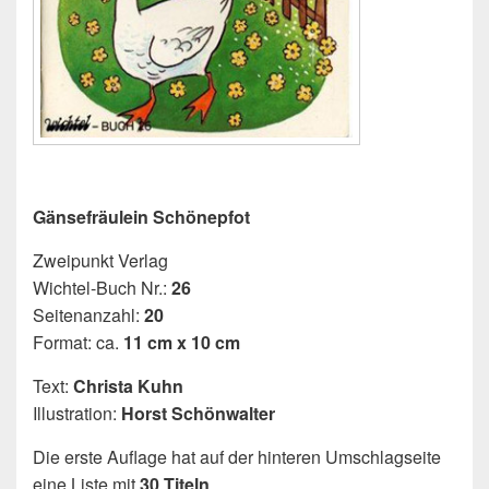
Gänsefräulein Schönepfot
Zweipunkt Verlag
Wichtel-Buch Nr.:
26
Seitenanzahl:
20
Format: ca.
11 cm x 10 cm
Text:
Christa Kuhn
Illustration:
Horst Schönwalter
Die erste Auflage hat auf der hinteren Umschlagseite
eine Liste mit
30 Titeln
.