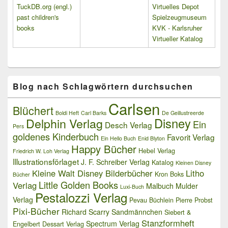
TuckDB.org (engl.)
Virtuelles Depot
past children's
Spielzeugmuseum
books
KVK - Karlsruher
Virtueller Katalog
Blog nach Schlagwörtern durchsuchen
Carlsen
Blüchert
Boldi Heft
Carl Barks
De Geillustreerde
Delphin Verlag
Disney
Ein
Desch Verlag
Pers
goldenes Kinderbuch
Favorit Verlag
Ein Hello Buch
Enid Blyton
Happy Bücher
Hebel Verlag
Friedrich W. Loh Verlag
Illustrationsförlaget
J. F. Schreiber Verlag
Katalog
Kleinen Disney
Kleine Walt Disney Bilderbücher
Litho
Kron Boks
Bücher
Little Golden Books
Verlag
Malbuch
Mulder
Luxi-Buch
Pestalozzi Verlag
Verlag
Pevau Büchlein
Pierre Probst
Pixi-Bücher
Richard Scarry
Sandmännchen
Siebert &
Stanzformheft
Spectrum Verlag
Engelbert Dessart Verlag