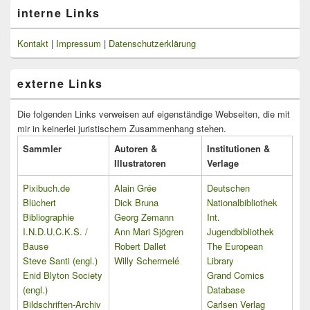
interne Links
Kontakt
|
Impressum
|
Datenschutzerklärung
externe Links
Die folgenden Links verweisen auf eigenständige Webseiten, die mit
mir in keinerlei juristischem Zusammenhang stehen.
Sammler
Autoren &
Institutionen &
Illustratoren
Verlage
Pixibuch.de
Alain Grée
Deutschen
Blüchert
Dick Bruna
Nationalbibliothek
Bibliographie
Georg Zemann
Int.
I.N.D.U.C.K.S. /
Ann Mari Sjögren
Jugendbibliothek
Bause
Robert Dallet
The European
Steve Santi (engl.)
Willy Schermelé
Library
Enid Blyton Society
Grand Comics
(engl.)
Database
Bildschriften-Archiv
Carlsen Verlag